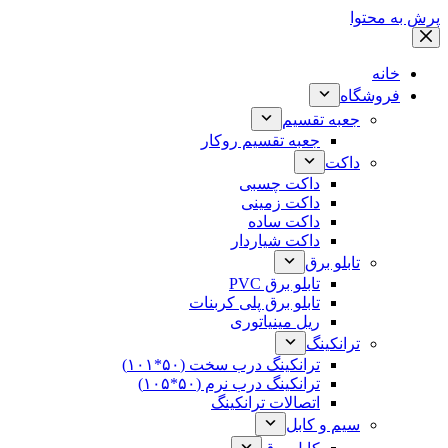
پرش به محتوا
خانه
فروشگاه
جعبه تقسیم
جعبه تقسیم روکار
داکت
داکت چسبی
داکت زمینی
داکت ساده
داکت شیاردار
تابلو برق
تابلو برق PVC
تابلو برق پلی کربنات
ریل مینیاتوری
ترانکینگ
ترانکینگ درب سخت (۵۰*۱۰۱)
ترانکینگ درب نرم (۵۰*۱۰۵)
اتصالات ترانکینگ
سیم و کابل