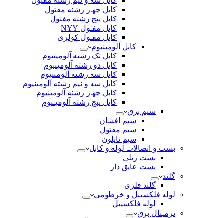
کابل سه و نیم رشته مفتول
کابل چهار رشته مفتول
کابل پنج رشته مفتول
کابل مفتول NYY
کابل مفتول کولری
کابل آلومینیوم
کابل تک رشته آلومینیوم
کابل دو رشته آلومینیوم
کابل سه رشته آلومینیوم
کابل سه و نیم رشته آلومینیوم
کابل چهار رشته آلومینیوم
کابل پنج رشته آلومینیوم
سیم برق
سیم افشان
سیم مفتول
سیم نایلون
بست و اتصالات لوله و کابل
بست ریلی
بست عایق دار
گلند
گلند فلزی
لوله فلکسیبل و خرطومی
لوله فلکسیبل
ترمینال برق