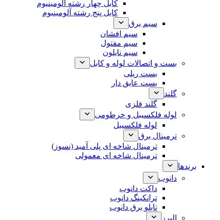
کابل چهار رشته آلومینیوم
کابل پنج رشته آلومینیوم
سیم برق
سیم افشان
سیم مفتول
سیم نایلون
بست و اتصالات لوله و کابل
بست ریلی
بست عایق دار
گلند
گلند فلزی
لوله فلکسیبل و خرطومی
لوله فلکسیبل
ترمینال برق
ترمینال شاخه ای پلی آمید (نسوز)
ترمینال شاخه ای معمولی
برندها
دانوب
داکت دانوب
ترانکینگ دانوب
تابلو برق دانوب
البرز