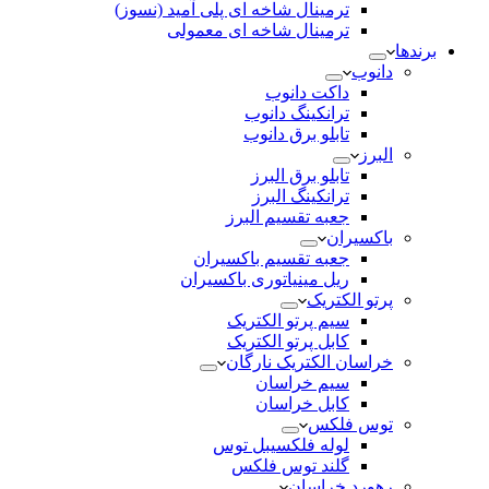
ترمینال شاخه ای پلی آمید (نسوز)
ترمینال شاخه ای معمولی
برندها
دانوب
داکت دانوب
ترانکینگ دانوب
تابلو برق دانوب
البرز
تابلو برق البرز
ترانکینگ البرز
جعبه تقسیم البرز
باکسیران
جعبه تقسیم باکسیران
ریل مینیاتوری باکسیران
پرتو الکتریک
سیم پرتو الکتریک
کابل پرتو الکتریک
خراسان الکتریک نارگان
سیم خراسان
کابل خراسان
توس فلکس
لوله فلکسیبل توس
گلند توس فلکس
رهورد خراسان