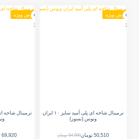
فروش ویژه
فروش ویژه
ترمینال شاخه ای پلی آمید سایز ۱۰ ایران
ونوس (نسوز)
ون
50,510
تومان
69,920
ت
54,900
تومان