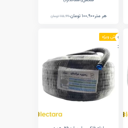
فلکس(استاندارد)
هر متر
100,900
تومان
115,990
تومان
فروش ویژه