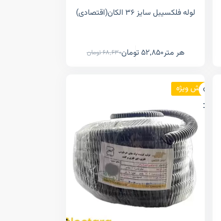
لوله فلکسیبل سایز ۳۶ الکان(اقتصادی)
هر متر
52,850
تومان
68,630
تومان
فروش ویژه