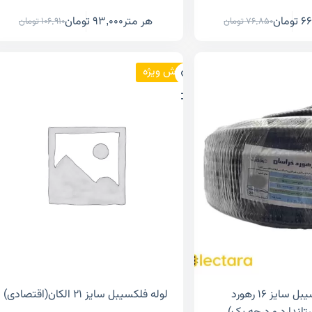
66
تومان
هر متر
93,000
تومان
76,850
تومان
106,910
تومان
فروش ویژه
لوله فلکسیبل سایز ۱۶ رهورد
لوله فلکسیبل سایز ۲۱ الکان(اقتصادی)