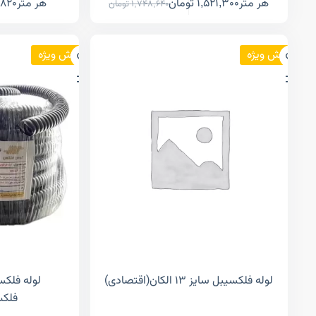
هر متر
1,521,300
تومان
هر متر
,820
1,748,640
تومان
فروش ویژه
فروش ویژه
لوله فلکسیبل سایز ۱۳ الکان(اقتصادی)
فلکس