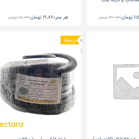
اندارد و درجه یک)
11
تومان
هر متر
19,820
تومان
132,640
تومان
25,740
تومان
فروش ویژه