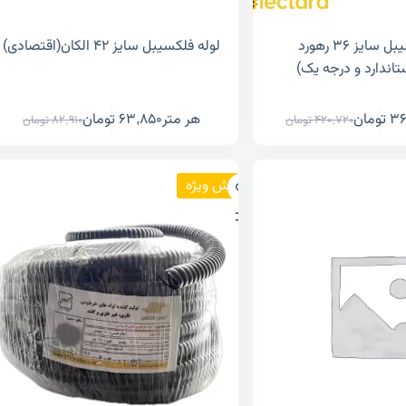
لوله فلکسیبل سایز ۳۶ رهورد
لوله فلکسیبل سایز ۴۲ الکان(اقتصادی)
اندارد و درجه یک)
36
تومان
هر متر
63,850
تومان
420,720
تومان
82,910
تومان
فروش ویژه