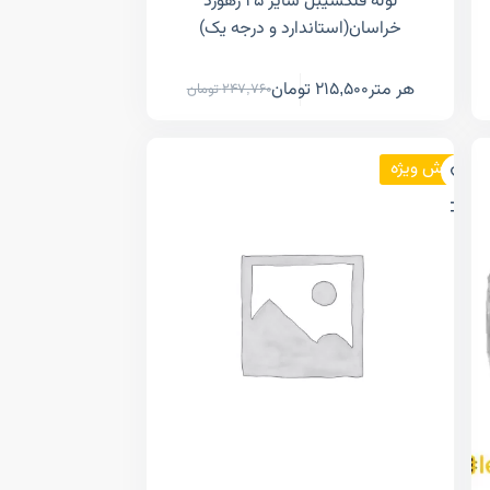
لوله فلکسیبل سایز ۲۵ رهورد
خراسان(استاندارد و درجه یک)
هر متر
215,500
تومان
247,760
تومان
فروش ویژه