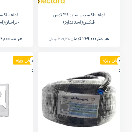
لوله فلکسیبل سایز ۳۶ توس
فلکس(استاندارد)
خراسان(است
هر متر
269,000
تومان
هر متر
6,000
309,310
تومان
فروش ویژه
فروش ویژه