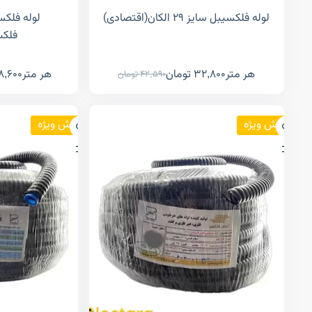
لوله فلکسیبل سایز ۲۹ الکان(اقتصادی)
فلکس
هر متر
32,800
تومان
هر متر
8,600
42,590
تومان
فروش ویژه
فروش ویژه