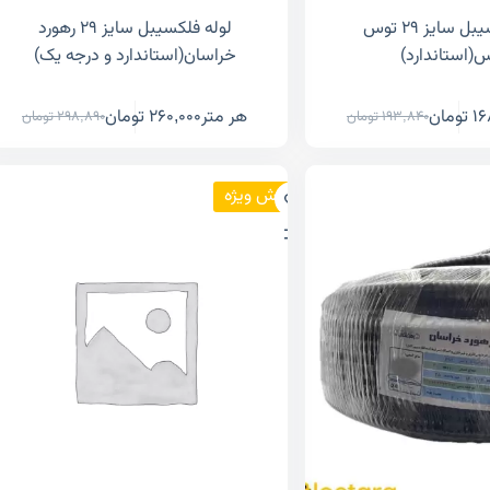
لوله فلکسیبل سایز ۲۹ توس
لوله فلکسیبل سایز ۲۹ رهورد
(استاندارد)
خراسان(استاندارد و درجه یک)
16
تومان
هر متر
260,000
تومان
193,840
تومان
298,890
تومان
فروش ویژه