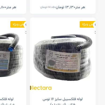
هر متر
13,130
تومان
هر متر
,800
17,050
تومان
فروش ویژه
فروش ویژه
لوله فلکسیبل سایز ۱۶ توس