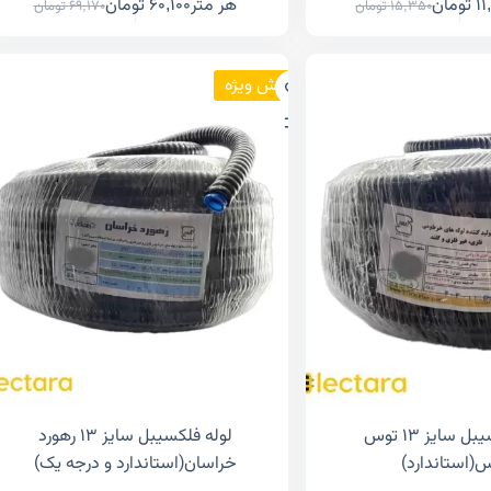
11
تومان
هر متر
60,100
تومان
15,350
تومان
69,170
تومان
فروش ویژه
لوله فلکسیبل سایز ۱۳ توس
لوله فلکسیبل سایز ۱۳ رهورد
(استاندارد)
خراسان(استاندارد و درجه یک)