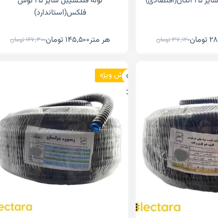
اقتصادی)
لوله فلکسیبل سایز ۲۵ توس
فلکس(استاندارد)
28
تومان
هر متر
145,500
تومان
37,120
تومان
167,300
تومان
فروش ویژه