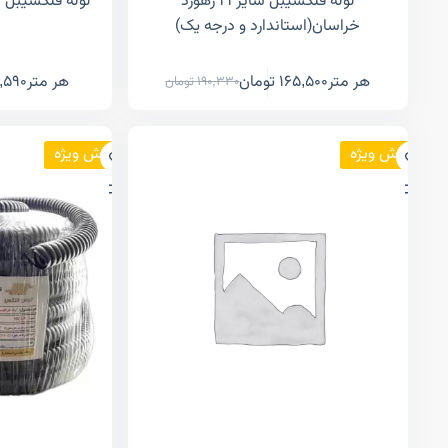
لوله فلکسیبل سایز ۲۱ رهورد
لوله فلکسیبل سایز ۲۵ الکان(
خراسان(استاندارد و درجه یک)
هر متر
165,500
تومان
هر متر
,590
190,330
تومان
فروش ویژه
فروش ویژه