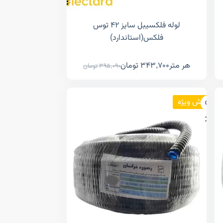
لوله فلکسیبل سایز ۴۲ توس
فلکس(استاندارد)
هر متر
343,700
تومان
395,090
تومان
فروش ویژه