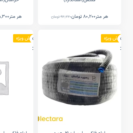
فلکس(استاندارد)
خراسان(است
هر متر
80,200
تومان
هر متر
5,300
92,220
تومان
فروش ویژه
فروش ویژه