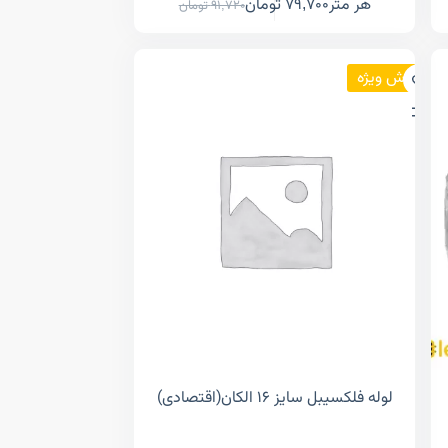
هر متر
79,700
تومان
91,720
تومان
فروش ویژه
لوله فلکسیبل سایز ۱۶ الکان(اقتصادی)