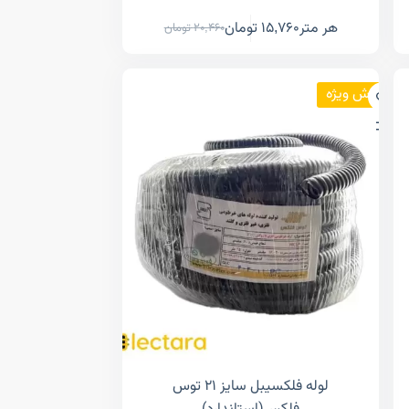
هر متر
15,760
تومان
20,460
تومان
فروش ویژه
لوله فلکسیبل سایز ۲۱ توس