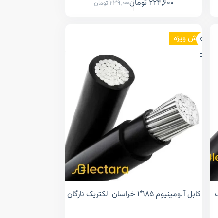
224,600
تومان
239,000
تومان
فروش ویژه
یک
کابل آلومینیوم ۱۸۵*۱ خراسان الکتریک نارگان