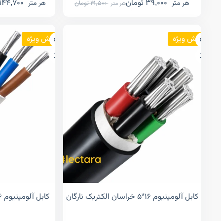
39,000
تومان
144,700
هر متر
هر متر
41,500
تومان
هر متر
فروش ویژه
فروش ویژه
کابل آلومینیوم ۱۶*۵ خراسان الکتریک نارگان