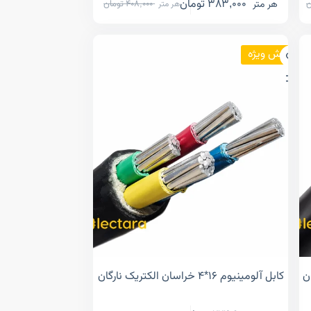
383,000
تومان
هر متر
ن
408,000
تومان
هر متر
فروش ویژه
کابل آلومینیوم ۱۶*۴ خراسان الکتریک نارگان