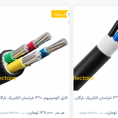
فروش ویژه
کابل آلومینیوم ۱۰*۴ خراسان الکتریک نارگان
تومان
138,000
تومان
هر متر
117,000
تومان
147,000
تومان
هر متر
هر متر