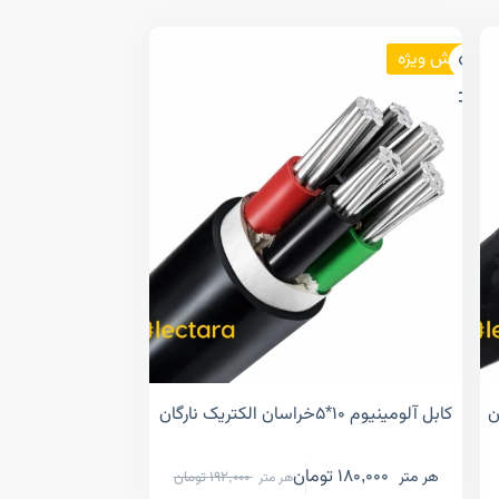
فروش ویژه
کابل آلومینیوم ۱۰*۵خراسان الکتریک نارگان
180,000
تومان
هر متر
192,000
تومان
هر متر