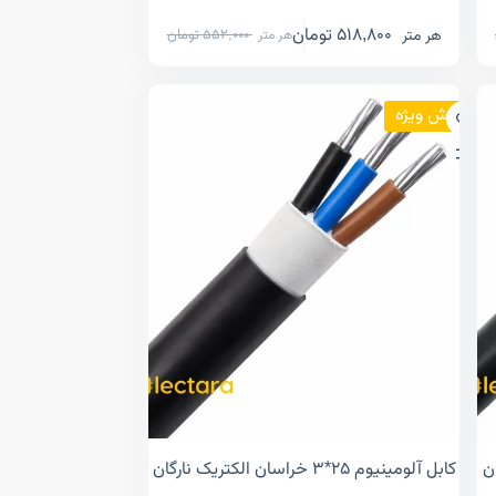
518,800
تومان
هر متر
552,000
تومان
هر متر
فروش ویژه
کابل آلومینیوم ۲۵*۳ خراسان الکتریک نارگان