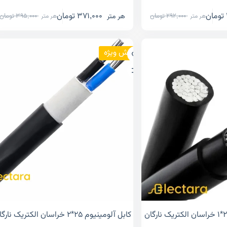
تومان
371,000
تومان
هر متر
292,000
تومان
395,000
تومان
هر متر
هر متر
فروش ویژه
کابل آلومینیوم ۲۵*۲ خراسان الکتریک نارگان