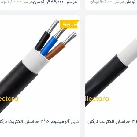
تومان
1,974,000
تومان
هر متر
985,000
تومان
2,100,000
توما
هر متر
هر متر
فروش ویژه
کابل آلومینیوم ۱۶*۳ خراسان الکتریک نارگان