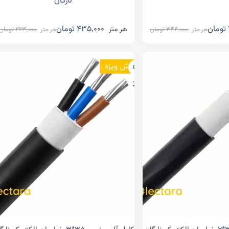
نارگان
تومان
435,000
تومان
هر متر
344,000
تومان
463,000
تومان
هر متر
هر متر
فروش ویژه