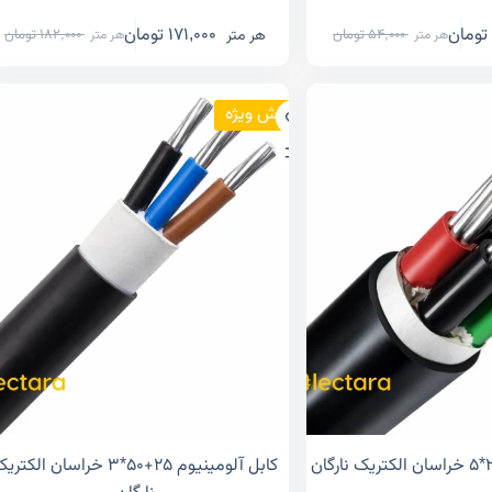
تومان
171,000
تومان
هر متر
54,000
تومان
182,000
تومان
هر متر
هر متر
فروش ویژه
کابل آلومینیوم ۲۵+۵۰*۳ خراسان الکتر