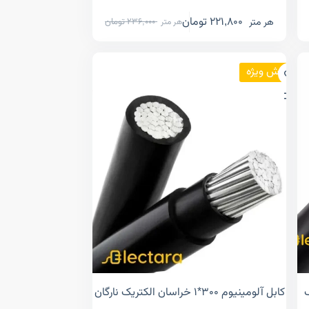
221,800
تومان
هر متر
236,000
تومان
هر متر
فروش ویژه
یک
کابل آلومینیوم ۳۰۰*۱ خراسان الکتریک نارگان