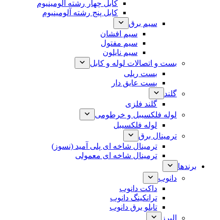
کابل چهار رشته آلومینیوم
کابل پنج رشته آلومینیوم
سیم برق
سیم افشان
سیم مفتول
سیم نایلون
بست و اتصالات لوله و کابل
بست ریلی
بست عایق دار
گلند
گلند فلزی
لوله فلکسیبل و خرطومی
لوله فلکسیبل
ترمینال برق
ترمینال شاخه ای پلی آمید (نسوز)
ترمینال شاخه ای معمولی
برندها
دانوب
داکت دانوب
ترانکینگ دانوب
تابلو برق دانوب
البرز