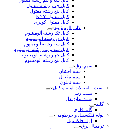
کابل سه و نیم رشته مفتول
کابل چهار رشته مفتول
کابل پنج رشته مفتول
کابل مفتول NYY
کابل مفتول کولری
کابل آلومینیوم
کابل تک رشته آلومینیوم
کابل دو رشته آلومینیوم
کابل سه رشته آلومینیوم
کابل سه و نیم رشته آلومینیوم
کابل چهار رشته آلومینیوم
کابل پنج رشته آلومینیوم
سیم برق
سیم افشان
سیم مفتول
سیم نایلون
بست و اتصالات لوله و کابل
بست ریلی
بست عایق دار
گلند
گلند فلزی
لوله فلکسیبل و خرطومی
لوله فلکسیبل
ترمینال برق