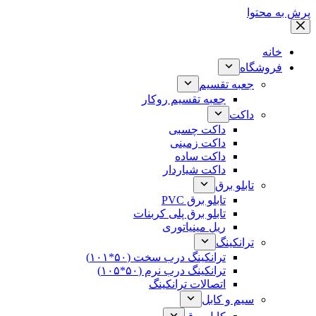
پرش به محتوا
خانه
فروشگاه
جعبه تقسیم
جعبه تقسیم روکار
داکت
داکت چسبی
داکت زمینی
داکت ساده
داکت شیاردار
تابلو برق
تابلو برق PVC
تابلو برق پلی کربنات
ریل مینیاتوری
ترانکینگ
ترانکینگ درب سخت (۵۰*۱۰۱)
ترانکینگ درب نرم (۵۰*۱۰۵)
اتصالات ترانکینگ
سیم و کابل