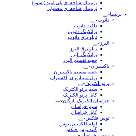
ترمینال شاخه ای پلی آمید (نسوز)
ترمینال شاخه ای معمولی
برندها
دانوب
داکت دانوب
ترانکینگ دانوب
تابلو برق دانوب
البرز
تابلو برق البرز
ترانکینگ البرز
جعبه تقسیم البرز
باکسیران
جعبه تقسیم باکسیران
ریل مینیاتوری باکسیران
پرتو الکتریک
سیم پرتو الکتریک
کابل پرتو الکتریک
خراسان الکتریک نارگان
سیم خراسان
کابل خراسان
توس فلکس
لوله فلکسیبل توس
گلند توس فلکس
رهورد خراسان