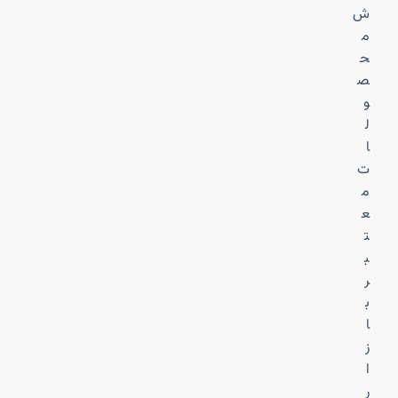
ش
م
ح
ص
و
ل
ا
ت
م
ع
ت
ب
ر
ب
ا
ز
ا
ر