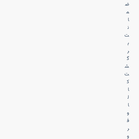
ض
م
ا
ن
ت
ب
ر
گ
ش
ت
ک
ا
ل
ا
و
ف
ر
و