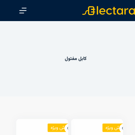
پ
ر
ش
ب
ه
م
ح
کابل مفتول
ت
و
ا
فروش ویژه
فروش ویژه