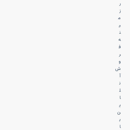
ر
ز
م
ی
ن
ه
ف
ر
و
ش
آ
ن
ل
ا
ی
ن
ب
ا