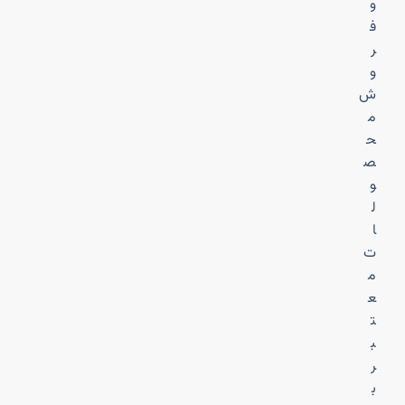
و
ف
ر
و
ش
م
ح
ص
و
ل
ا
ت
م
ع
ت
ب
ر
ب