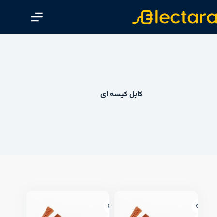
پ
ر
ش
ب
ه
م
ح
کابل کیسه ای
ت
و
ا