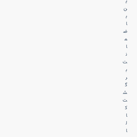
ی
ن
ب
ا
ض
م
ا
ن
ت
ب
ر
گ
ش
ت
ک
ا
ل
ا