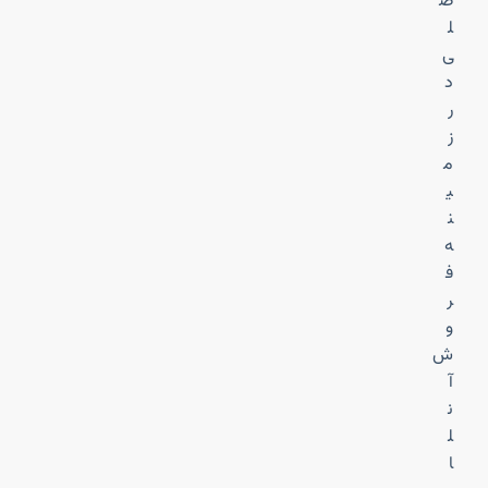
ص
ل
ی
د
ر
ز
م
ی
ن
ه
ف
ر
و
ش
آ
ن
ل
ا