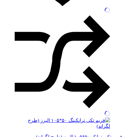
فریم تکی ترانک ۵۰*۱۰۵ البرز (طرح لگراند)