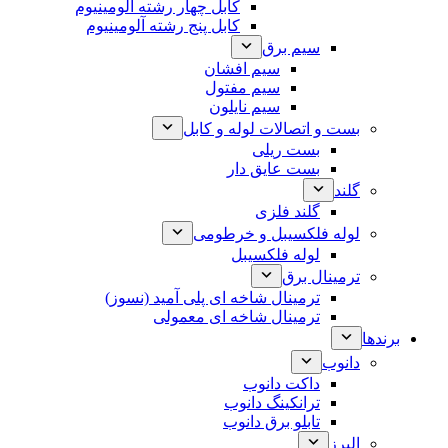
کابل چهار رشته آلومینیوم
کابل پنج رشته آلومینیوم
سیم برق
سیم افشان
سیم مفتول
سیم نایلون
بست و اتصالات لوله و کابل
بست ریلی
بست عایق دار
گلند
گلند فلزی
لوله فلکسیبل و خرطومی
لوله فلکسیبل
ترمینال برق
ترمینال شاخه ای پلی آمید (نسوز)
ترمینال شاخه ای معمولی
برندها
دانوب
داکت دانوب
ترانکینگ دانوب
تابلو برق دانوب
البرز