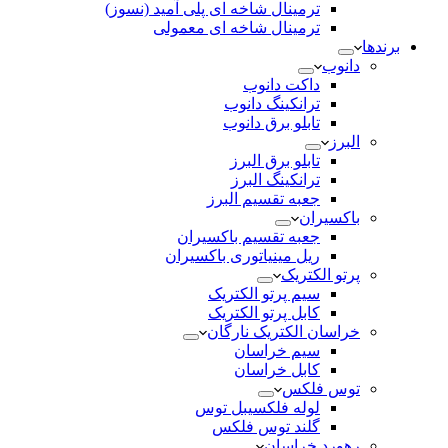
ترمینال شاخه ای پلی آمید (نسوز)
ترمینال شاخه ای معمولی
برندها
دانوب
داکت دانوب
ترانکینگ دانوب
تابلو برق دانوب
البرز
تابلو برق البرز
ترانکینگ البرز
جعبه تقسیم البرز
باکسیران
جعبه تقسیم باکسیران
ریل مینیاتوری باکسیران
پرتو الکتریک
سیم پرتو الکتریک
کابل پرتو الکتریک
خراسان الکتریک نارگان
سیم خراسان
کابل خراسان
توس فلکس
لوله فلکسیبل توس
گلند توس فلکس
رهورد خراسان