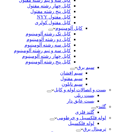
کابل سه و نیم رشته مفتول
کابل چهار رشته مفتول
کابل پنج رشته مفتول
کابل مفتول NYY
کابل مفتول کولری
کابل آلومینیوم
کابل تک رشته آلومینیوم
کابل دو رشته آلومینیوم
کابل سه رشته آلومینیوم
کابل سه و نیم رشته آلومینیوم
کابل چهار رشته آلومینیوم
کابل پنج رشته آلومینیوم
سیم برق
سیم افشان
سیم مفتول
سیم نایلون
بست و اتصالات لوله و کابل
بست ریلی
بست عایق دار
گلند
گلند فلزی
لوله فلکسیبل و خرطومی
لوله فلکسیبل
ترمینال برق