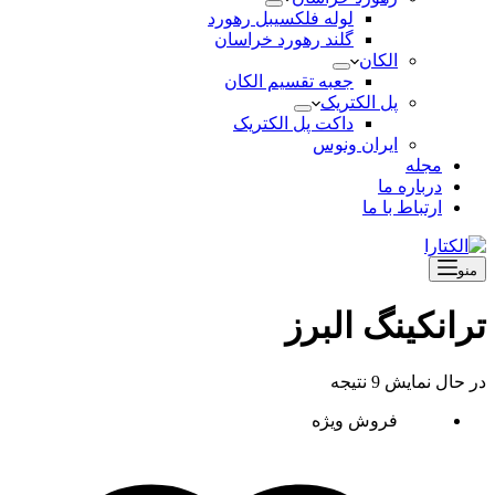
لوله فلکسیبل رهورد
گلند رهورد خراسان
الکان
جعبه تقسیم الکان
پل الکتریک
داکت پل الکتریک
ایران ونوس
مجله
درباره ما
ارتباط با ما
منو
ترانکینگ البرز
در حال نمایش 9 نتیجه
فروش ویژه