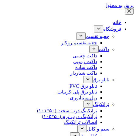
پرش به محتوا
خانه
فروشگاه
جعبه تقسیم
جعبه تقسیم روکار
داکت
داکت چسبی
داکت زمینی
داکت ساده
داکت شیاردار
تابلو برق
تابلو برق PVC
تابلو برق پلی کربنات
ریل مینیاتوری
ترانکینگ
ترانکینگ درب سخت (۵۰*۱۰۱)
ترانکینگ درب نرم (۵۰*۱۰۵)
اتصالات ترانکینگ
سیم و کابل