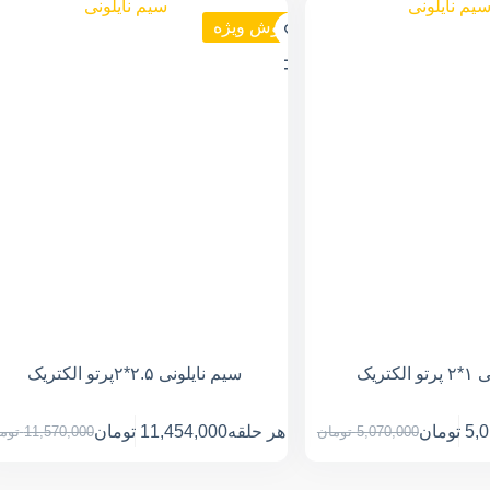
فروش ویژه
کتریک
سیم نایلونی ۲.۵*۲پرتو الکتریک
5,
تومان
هر حلقه
11,454,000
تومان
5,070,000
تومان
11,570,000
توم