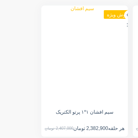
فروش ویژه
سیم افشان ۱*۱ پرتو الکتریک
هر حلقه
2,382,900
تومان
ن
2,407,000
تومان