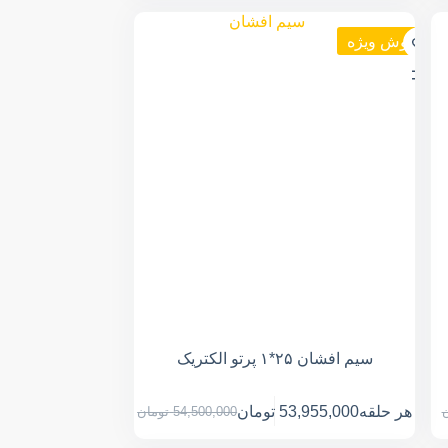
فروش ویژه
سیم افشان ۲۵*۱ پرتو الکتریک
هر حلقه
53,955,000
تومان
ن
54,500,000
تومان