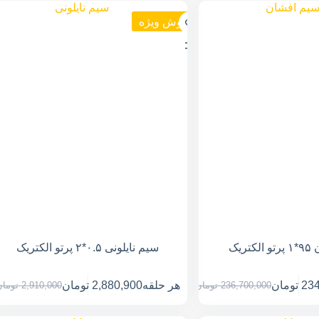
فروش ویژه
ریک
سیم نایلونی ۰.۵*۲ پرتو الکتریک
234
تومان
هر حلقه
2,880,900
تومان
236,700,000
تومان
2,910,000
توما