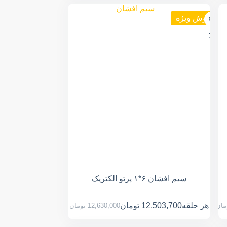
فروش ویژه
سیم افشان ۶*۱ پرتو الکتریک
هر حلقه
12,503,700
تومان
مان
12,630,000
تومان