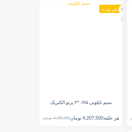
فروش ویژه
سیم نایلونی ۰/۷۵*۲ پرتو الکتریک
هر حلقه
4,207,500
تومان
ن
4,250,000
تومان