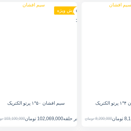
فروش ویژه
تریک
سیم افشان ۵۰*۱ پرتو الکتریک
8,
تومان
هر حلقه
102,069,000
تومان
8,200,000
تومان
103,100,000
تو