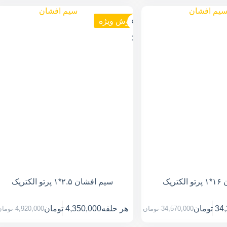
فروش ویژه
ریک
سیم افشان ۲.۵*۱ پرتو الکتریک
34,
تومان
هر حلقه
4,350,000
تومان
34,570,000
تومان
4,920,000
توما