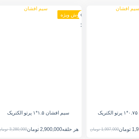
فروش ویژه
ک
سیم افشان ۱.۵*۱ پرتو الکتریک
1,
تومان
هر حلقه
2,900,000
تومان
1,997,000
تومان
3,280,000
توما