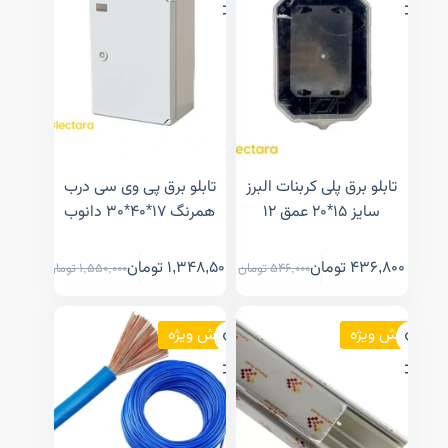
تابلو برق پلی کربنات البرز
تابلو برق پی وی سی درب
سایز ۱۵*۲۰ عمق ۱۲
همرنگ ۱۷*۴۰*۳۰ دانوب
436,800
تومان
1,348,500
تومان
546,000
تومان
1,550,000
تومان
فروش ویژه
فروش ویژه