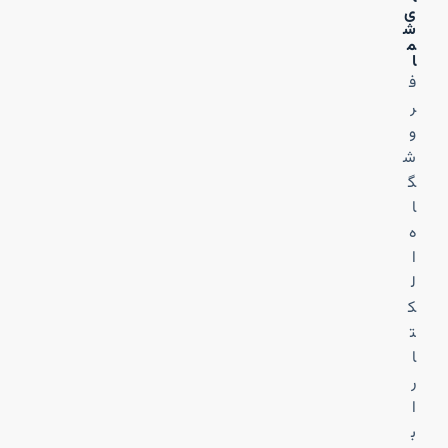
ی
ش
م
ا
ف
ر
و
ش
گ
ا
ه
ا
ل
ک
ت
ا
ر
ا
ب