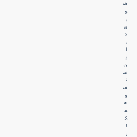
ض
و
ر
ی
د
ر
ا
ی
ن
ص
ن
ف
و
ه
م
ک
ا
ر