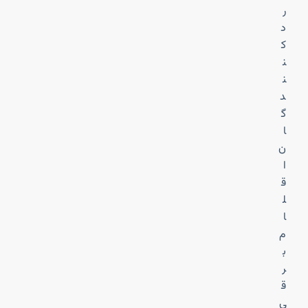
ر
د
ک
ن
ن
د
گ
ا
ن
ا
ق
ل
ا
م
ب
ر
ق
ی