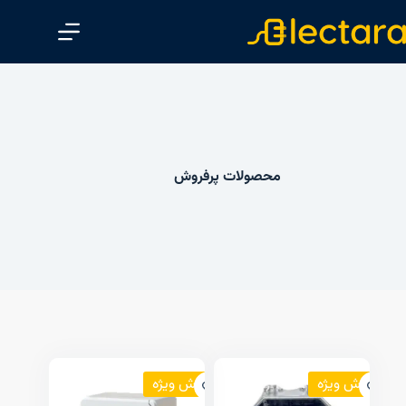
پ
ر
ش
ب
ه
م
ح
محصولات پرفروش
ت
و
ا
فروش ویژه
فروش ویژه