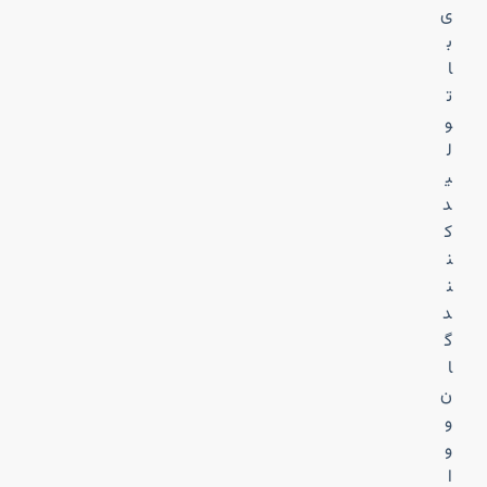
ی
ب
ا
ت
و
ل
ی
د
ک
ن
ن
د
گ
ا
ن
و
و
ا