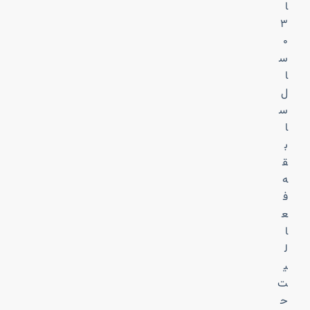
ا
۳
۰
س
ا
ل
س
ا
ب
ق
ه
ف
ع
ا
ل
ی
ت
ح