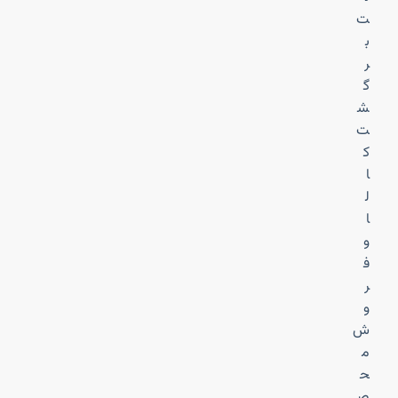
ت
ب
ر
گ
ش
ت
ک
ا
ل
ا
و
ف
ر
و
ش
م
ح
ص