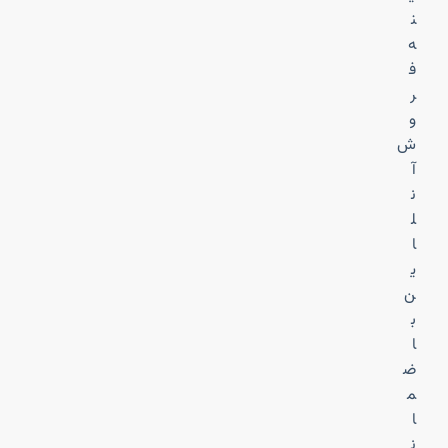
ن
ه
ف
ر
و
ش
آ
ن
ل
ا
ی
ن
ب
ا
ض
م
ا
ن