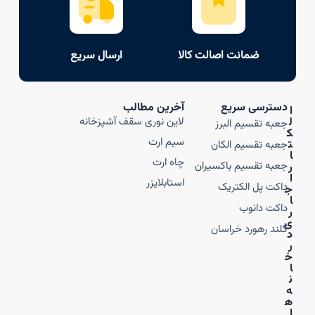
ضمانت اصالت کالا
ارسال سریع
دسترسی سریع
آخرین مطالب
ا
ل
لاین نوری سقف آشپزخانه
جعبه تقسیم البرز
ک
سیم ارت
ت
جعبه تقسیم الکان
ا
چاه ارت
جعبه تقسیم باکسیران
ر
ا
استابلایزر
داکت پل الکتریک
ج
ا
داکت دانوب
ر
ی
گلند رهورد خراسان
د
ر
خ
ا
ن
ه‌
ه
ا