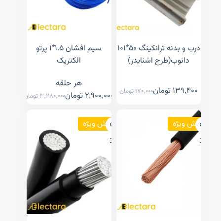
درب و بدنه ترانکینگ ۵۰*۱۰۱
سیم افشان ۱.۵*۱ پرتو
دانوب(طرح اشنایدر)
الکتریک
هر حلقه
139,400
تومان
170,000
تومان
2,900,000
تومان
3,280,000
تومان
فروش ویژه
فروش ویژه