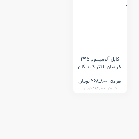
کابل آلومینیوم ۹۵*۱
خراسان الکتریک نارگان
268,800
تومان
هر متر
286,000
تومان
هر متر