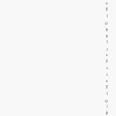
د
گ
ا
ن
و
و
ا
ر
د
ک
ن
ن
د
گ
ا
ن
ا
ق