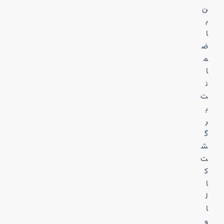
ن
ب
ا
ض
م
ا
ن
ت
ب
ر
گ
ش
ت
ک
ا
ل
ا
و