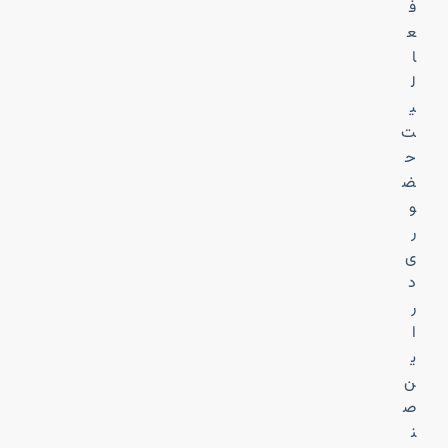
ف
ع
ا
ل
ی
ت
ح
ض
و
ر
ی
د
ر
ا
ی
ن
ص
ن