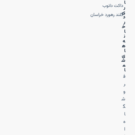
ا
داکت دانوب
ر
ی
گلند رهورد خراسان
د
ر
خ
ا
ن
ه‌
ه
ا
ی
ش
م
ا
ف
ر
و
ش
گ
ا
ه
ا