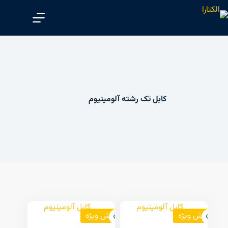
پ
ر
ش
ب
ه
م
ح
کابل تک رشته آلومینیوم
ت
و
ا
فروش ویژه
فروش ویژه