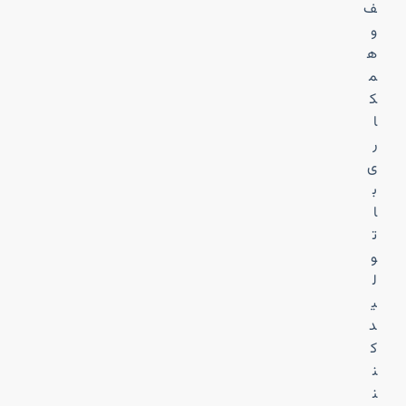
ف
و
ه
م
ک
ا
ر
ی
ب
ا
ت
و
ل
ی
د
ک
ن
ن