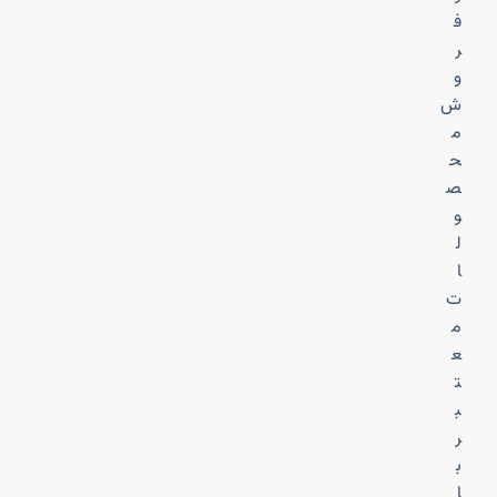
ف
ر
و
ش
م
ح
ص
و
ل
ا
ت
م
ع
ت
ب
ر
ب
ا