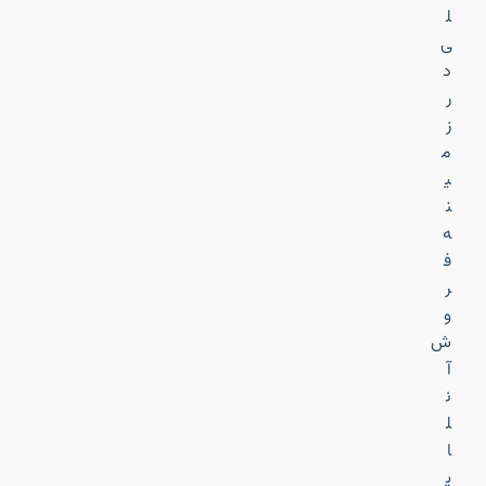
ل
ی
د
ر
ز
م
ی
ن
ه
ف
ر
و
ش
آ
ن
ل
ا
ی