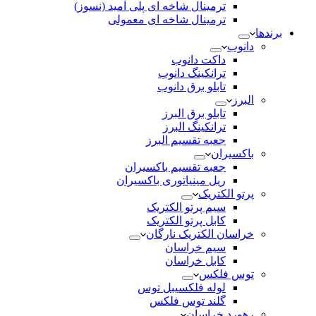
ترمینال شاخه ای پلی آمید (نسوز)
ترمینال شاخه ای معمولی
برندها
دانوب
داکت دانوب
ترانکینگ دانوب
تابلو برق دانوب
البرز
تابلو برق البرز
ترانکینگ البرز
جعبه تقسیم البرز
باکسیران
جعبه تقسیم باکسیران
ریل مینیاتوری باکسیران
پرتو الکتریک
سیم پرتو الکتریک
کابل پرتو الکتریک
خراسان الکتریک نارگان
سیم خراسان
کابل خراسان
توس فلکس
لوله فلکسیبل توس
گلند توس فلکس
رهورد خراسان