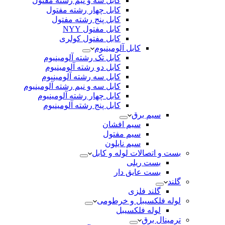
کابل سه و نیم رشته مفتول
کابل چهار رشته مفتول
کابل پنج رشته مفتول
کابل مفتول NYY
کابل مفتول کولری
کابل آلومینیوم
کابل تک رشته آلومینیوم
کابل دو رشته آلومینیوم
کابل سه رشته آلومینیوم
کابل سه و نیم رشته آلومینیوم
کابل چهار رشته آلومینیوم
کابل پنج رشته آلومینیوم
سیم برق
سیم افشان
سیم مفتول
سیم نایلون
بست و اتصالات لوله و کابل
بست ریلی
بست عایق دار
گلند
گلند فلزی
لوله فلکسیبل و خرطومی
لوله فلکسیبل
ترمینال برق