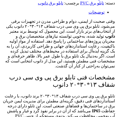
دسته:
تابلو برق PVC
برچسب:
تابلو برق دانوب
توضیحات
وقتی صحبت از ایمنی، دوام و طراحی مدرن در تجهیزات برقی
می‌شود، تابلو برق پی وی سی درب شفاف ۱۳*۳۰*۲۰ دانوب یکی
از انتخاب‌های برتر بازار است. این محصول که توسط برند معتبر
دانوب
تولید شده، به‌خوبی توانسته نیازهای متخصصان برق و
مجریان پروژه‌های ساختمانی را پاسخ دهد. استفاده از مواد اولیه
باکیفیت، رعایت استانداردهای جهانی و طراحی کاربردی، آن را به
یک گزینه ایده‌آل برای استفاده در محیط‌های مختلف تبدیل کرده
است. اگر به‌دنبال یک تابلو برق با طول عمر بالا، ظاهر حرفه‌ای و
مشخصات فنی مطمئن هستید، این مدل از دانوب انتخابی است که
نمی‌توان به‌راحتی از کنار آن گذشت.
مشخصات فنی تابلو برق پی وی سی درب
شفاف ۱۳*۳۰*۲۰ دانوب
تابلو برق پی وی سی درب شفاف ۱۳*۳۰*۲۰ برند دانوب، با رعایت
استانداردهای فنی دقیق، گزینه‌ای مطمئن برای مدیریت ایمن جریان
برق در ساختمان‌ها و فضاهای صنعتی است. این تابلو دارای درجه
حفاظت
IP65
می‌باشد که از آن در برابر نفوذ گرد و غبار و پاشش
آب به‌خوبی محافظت می‌کند. بدنه‌ی مستحکم از جنس PVC