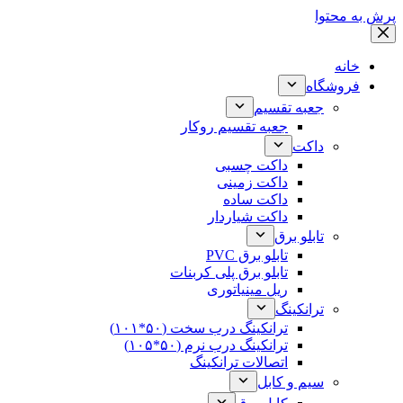
پرش به محتوا
خانه
فروشگاه
جعبه تقسیم
جعبه تقسیم روکار
داکت
داکت چسبی
داکت زمینی
داکت ساده
داکت شیاردار
تابلو برق
تابلو برق PVC
تابلو برق پلی کربنات
ریل مینیاتوری
ترانکینگ
ترانکینگ درب سخت (۵۰*۱۰۱)
ترانکینگ درب نرم (۵۰*۱۰۵)
اتصالات ترانکینگ
سیم و کابل