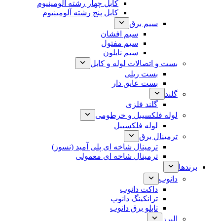
کابل چهار رشته آلومینیوم
کابل پنج رشته آلومینیوم
سیم برق
سیم افشان
سیم مفتول
سیم نایلون
بست و اتصالات لوله و کابل
بست ریلی
بست عایق دار
گلند
گلند فلزی
لوله فلکسیبل و خرطومی
لوله فلکسیبل
ترمینال برق
ترمینال شاخه ای پلی آمید (نسوز)
ترمینال شاخه ای معمولی
برندها
دانوب
داکت دانوب
ترانکینگ دانوب
تابلو برق دانوب
البرز