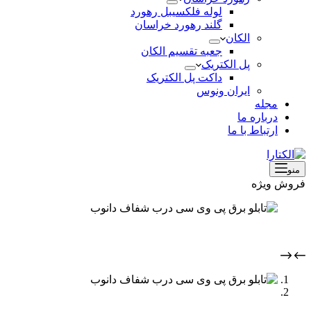
لوله فلکسیبل رهورد
گلند رهورد خراسان
الکان
جعبه تقسیم الکان
پل الکتریک
داکت پل الکتریک
ایران ونوس
مجله
درباره ما
ارتباط با ما
منو
فروش ویژه