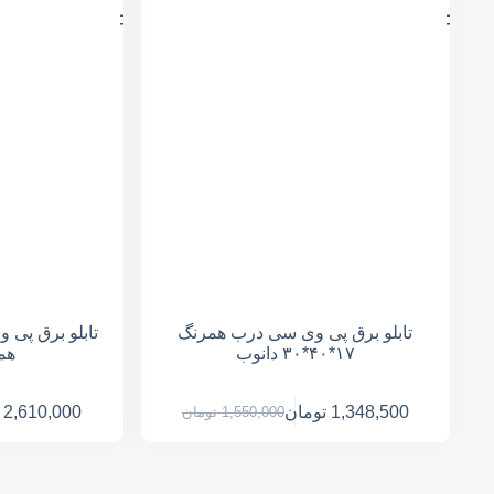
تابلو برق پی وی سی درب همرنگ
۱۷*۴۰*۳۰ دانوب
هم
1,348,500
تومان
2,610,000
1,550,000
تومان