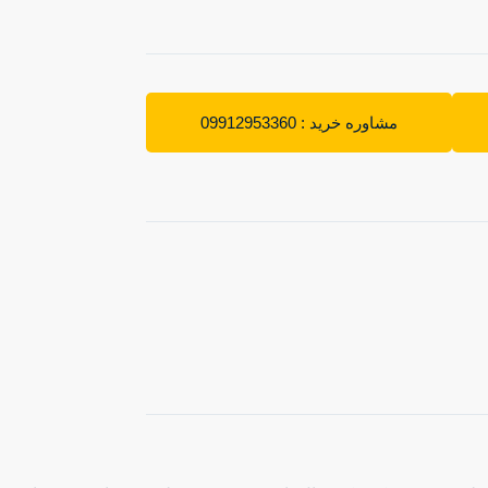
مشاوره خرید : 09912953360