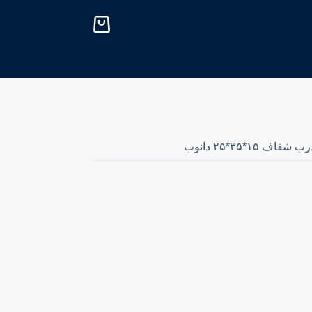
پ
ر
ش
ب
ه
م
ح
ت
و
ا
۱۵*۳۵*۲۵ دانوب