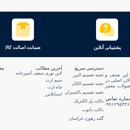
پشتیبانی آنلاین
ضمانت اصالت کالا
دسترسی سریع
آخرین مطالب
مج
لاین نوری سقف آشپزخانه
ری در این صنف و
جعبه تقسیم البرز
سیم ارت
الان اصلی در
جعبه تقسیم الکان
ولات معتبر
چاه ارت
جعبه تقسیم باکسیران
استابلایزر
ماره تماس
داکت پل الکتریک
۰۹۹۱۲۹۵۳۳۶
داکت دانوب
گلند رهورد خراسان