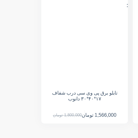
تابلو برق پی وی سی درب شفاف
۱۷*۴۰*۳۰ دانوب
1,566,000
تومان
1,800,000
تومان