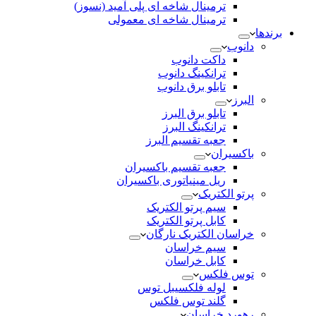
ترمینال شاخه ای پلی آمید (نسوز)
ترمینال شاخه ای معمولی
برندها
دانوب
داکت دانوب
ترانکینگ دانوب
تابلو برق دانوب
البرز
تابلو برق البرز
ترانکینگ البرز
جعبه تقسیم البرز
باکسیران
جعبه تقسیم باکسیران
ریل مینیاتوری باکسیران
پرتو الکتریک
سیم پرتو الکتریک
کابل پرتو الکتریک
خراسان الکتریک نارگان
سیم خراسان
کابل خراسان
توس فلکس
لوله فلکسیبل توس
گلند توس فلکس
رهورد خراسان