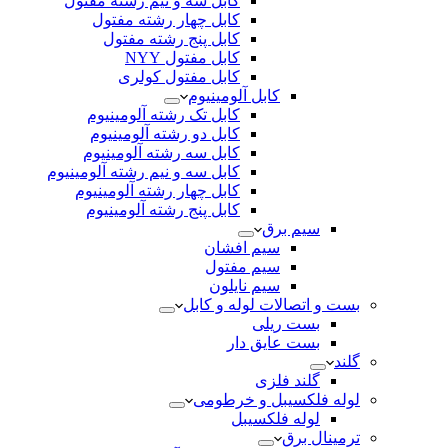
کابل سه و نیم رشته مفتول
کابل چهار رشته مفتول
کابل پنج رشته مفتول
کابل مفتول NYY
کابل مفتول کولری
کابل آلومینیوم
کابل تک رشته آلومینیوم
کابل دو رشته آلومینیوم
کابل سه رشته آلومینیوم
کابل سه و نیم رشته آلومینیوم
کابل چهار رشته آلومینیوم
کابل پنج رشته آلومینیوم
سیم برق
سیم افشان
سیم مفتول
سیم نایلون
بست و اتصالات لوله و کابل
بست ریلی
بست عایق دار
گلند
گلند فلزی
لوله فلکسیبل و خرطومی
لوله فلکسیبل
ترمینال برق