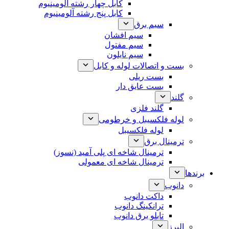
کابل چهار رشته آلومینیوم
کابل پنج رشته آلومینیوم
سیم برق
سیم افشان
سیم مفتول
سیم نایلون
بست و اتصالات لوله و کابل
بست ریلی
بست عایق دار
گلند
گلند فلزی
لوله فلکسیبل و خرطومی
لوله فلکسیبل
ترمینال برق
ترمینال شاخه ای پلی آمید (نسوز)
ترمینال شاخه ای معمولی
برندها
دانوب
داکت دانوب
ترانکینگ دانوب
تابلو برق دانوب
البرز