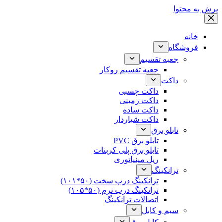
پرش به محتوا
خانه
فروشگاه
جعبه تقسیم
جعبه تقسیم روکار
داکت
داکت چسبی
داکت زمینی
داکت ساده
داکت شیاردار
تابلو برق
تابلو برق PVC
تابلو برق پلی کربنات
ریل مینیاتوری
ترانکینگ
ترانکینگ درب سخت (۵۰*۱۰۱)
ترانکینگ درب نرم (۵۰*۱۰۵)
اتصالات ترانکینگ
سیم و کابل