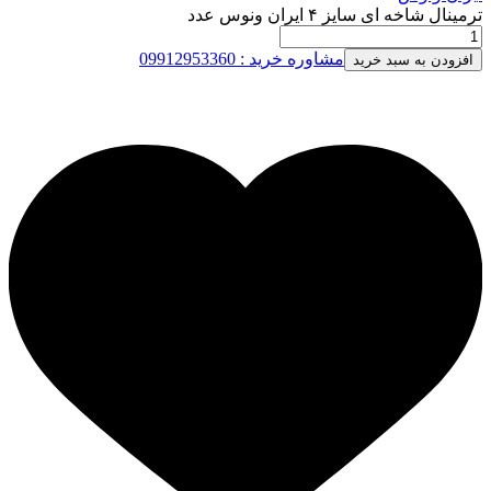
ترمینال شاخه ای سایز ۴ ایران ونوس عدد
مشاوره خرید : 09912953360
افزودن به سبد خرید