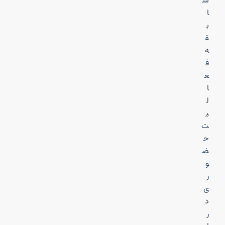
س
ا
ب
ق
ه
ف
ع
ا
ل
ی
ت
ح
ض
و
ر
ی
د
ر