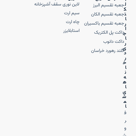
ل
لاین نوری سقف آشپزخانه
جعبه تقسیم البرز
ک
سیم ارت
ت
جعبه تقسیم الکان
ا
چاه ارت
جعبه تقسیم باکسیران
ر
ا
استابلایزر
داکت پل الکتریک
ج
ا
داکت دانوب
ر
ی
گلند رهورد خراسان
د
ر
خ
ا
ن
ه‌
ه
ا
ی
ش
م
ا
ف
ر
و
ش