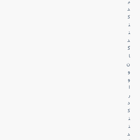
ی
د
ک
ن
ن
د
گ
ا
ن
و
و
ا
ر
د
ک
ن
ن
د