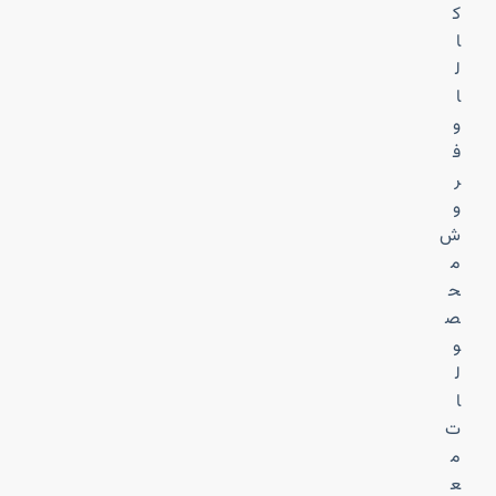
ک
ا
ل
ا
و
ف
ر
و
ش
م
ح
ص
و
ل
ا
ت
م
ع