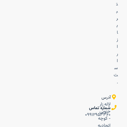
ت
ب
ر
ب
ا
ز
ا
ر
ا
س
ت
.
آدرس
لاله زار
شماره تماس
جنوبی
۰۹۹۱۲۹۵۳۳۶۰
- کوچه
اتحادیه