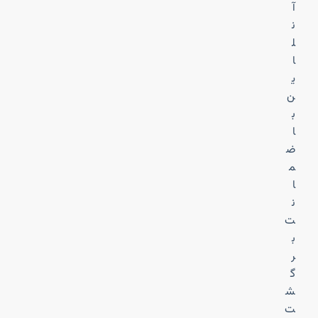
آ
ن
ل
ا
ی
ن
ب
ا
ض
م
ا
ن
ت
ب
ر
گ
ش
ت