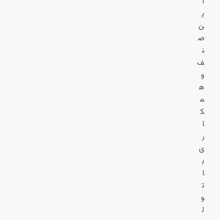
ا
ی
ن
ص
ن
ف
و
ه
م
ک
ا
ر
ی
ب
ا
ت
و
ل