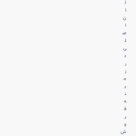
ل
ا
ن
ا
ص
ل
ی
د
ر
ز
م
ی
ن
ه
ف
ر
و
ش