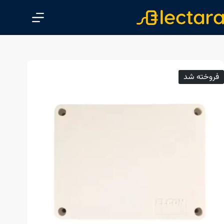
پ
ر
ش
ب
ه
م
فروخته شد
ح
ت
و
ا