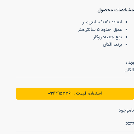
مشخصات محصول
ابعاد: 10×10 سانتی‌متر
عمق: حدود 5 سانتی‌متر
نوع جعبه: روکار
برند: الکان
برند :
الکان
استعلام قیمت : 09912953360
ناموجود