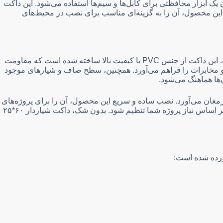
نوان یک ابزار محافظتی برای کابل‌ها و سیم‌ها استفاده می‌شود. این داکت
 این محصول، آن را به گزینه‌ای مناسب برای نصب در محیط‌های
داکت شیاردار ۶۰*۲۵ طوسی پل الکتریک با طراحی کارآمد و اندازه‌های دقیق، یکی از بهترین انتخاب‌ها برای نصب سیستم‌های کابل‌کشی است. این داکت از جنس PVC با کیفیت بالا ساخته شده است که مقاومت
ه و مخابرات را فراهم می‌آورد. همچنین، سطح صاف و شیارهای موجود
‌ها هماهنگ می‌شود.
ای شما به ارمغان می‌آورد. نصب ساده و سریع این محصول، آن را برای پروژه‌های
مختلف، از نصب‌های خانگی گرفته تا صنعتی، مناسب می‌سازد. این داکت همچنین به راحتی قابل برش و نصب است و می‌تواند به طور دقیق بر اساس نیاز پروژه شما تنظیم شود. بدون شک، داکت شیاردار ۶۰*۲۵
ورده شده است: