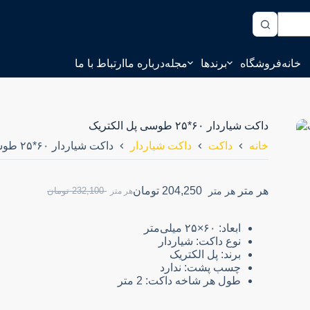
خانه
فروشگاه
برندها
مجله
درباره ما
ارتباط با ما
داکت شیاردار ۶۰*۲۵ طوسی پل الکتریک
خانه
داکت
داکت شیاردار
داکت شیاردار ۶۰*۲۵ طوسی پل الکتریک
هر متر
204,250
تومان
هر متر
232,100
تومان
هر متر
ابعاد: ۶۰×۲۵ میلی‌متر
نوع داکت: شیاردار
برند: پل الکتریک
چسب پشت: ندارد
طول هر شاخه داکت: 2 متر