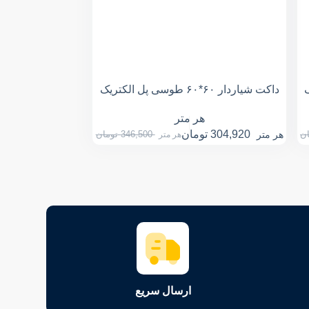
داکت شیاردار ۶۰*۶۰ طوسی پل الکتریک
هر متر
304,920
تومان
ان
هر متر
346,500
تومان
هر متر
ارسال سریع