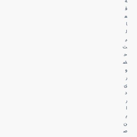
ه
ف
ع
ا
ل
ی
ت
ح
ض
و
ر
ی
د
ر
ا
ی
ن
ص