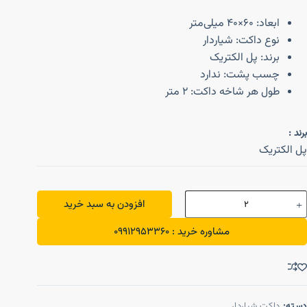
ابعاد: ۶۰×۴۰ میلی‌متر
نوع داکت: شیاردار
برند: پل الکتریک
چسب پشت: ندارد
طول هر شاخه داکت: 2 متر
برند :
پل الکتریک
افزودن به سبد خرید
مشاوره خرید : 09912953360
دسته:
داکت شیاردار