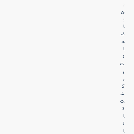
ی
ن
ب
ا
ض
م
ا
ن
ت
ب
ر
گ
ش
ت
ک
ا
ل
ا