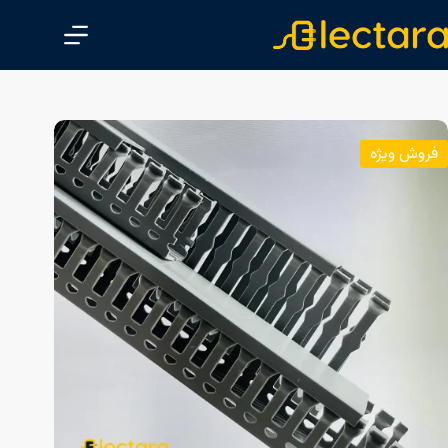
پ
ر
ش
ب
ه
م
فروش ویژه
ح
ت
و
ا