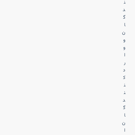
ن
د
گ
ا
ن
و
و
ا
ر
د
ک
ن
ن
د
گ
ا
ن
ا