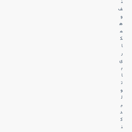
ن
ف
و
ه
م
ک
ا
ر
ی
ب
ا
ت
و
ل
ی
د
ک
ن