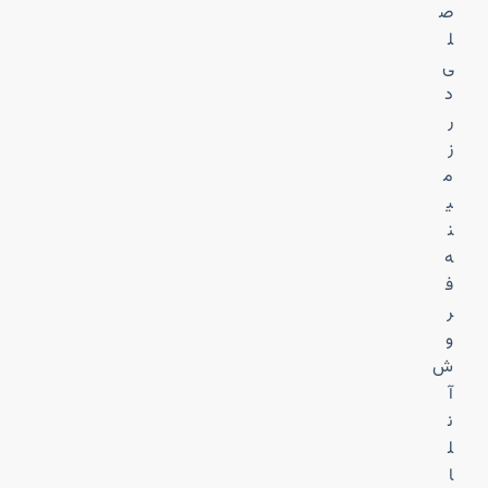
ص
ل
ی
د
ر
ز
م
ی
ن
ه
ف
ر
و
ش
آ
ن
ل
ا