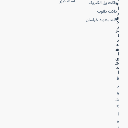
استابلایزر
داکت پل الکتریک
ج
ا
داکت دانوب
ر
ی
گلند رهورد خراسان
د
ر
خ
ا
ن
ه‌
ه
ا
ی
ش
م
ا
ف
ر
و
ش
گ
ا
ه