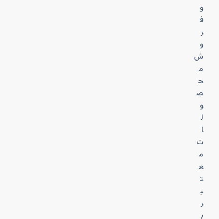
و
ف
ر
و
ش
م
ح
ص
و
ل
ا
ت
م
ع
ت
ب
ر
ب