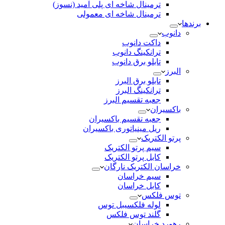
ترمینال شاخه ای پلی آمید (نسوز)
ترمینال شاخه ای معمولی
برندها
دانوب
داکت دانوب
ترانکینگ دانوب
تابلو برق دانوب
البرز
تابلو برق البرز
ترانکینگ البرز
جعبه تقسیم البرز
باکسیران
جعبه تقسیم باکسیران
ریل مینیاتوری باکسیران
پرتو الکتریک
سیم پرتو الکتریک
کابل پرتو الکتریک
خراسان الکتریک نارگان
سیم خراسان
کابل خراسان
توس فلکس
لوله فلکسیبل توس
گلند توس فلکس
رهورد خراسان