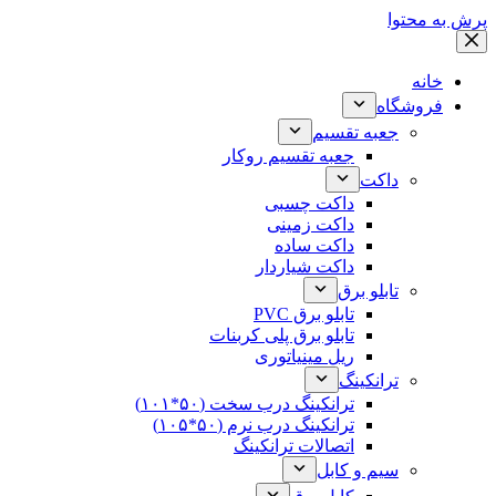
پرش به محتوا
خانه
فروشگاه
جعبه تقسیم
جعبه تقسیم روکار
داکت
داکت چسبی
داکت زمینی
داکت ساده
داکت شیاردار
تابلو برق
تابلو برق PVC
تابلو برق پلی کربنات
ریل مینیاتوری
ترانکینگ
ترانکینگ درب سخت (۵۰*۱۰۱)
ترانکینگ درب نرم (۵۰*۱۰۵)
اتصالات ترانکینگ
سیم و کابل