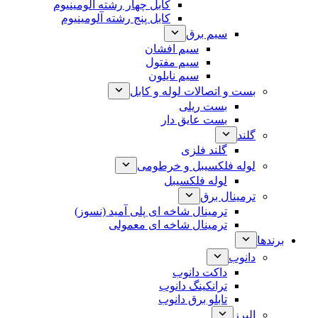
کابل چهار رشته آلومینیوم
کابل پنج رشته آلومینیوم
سیم برق
سیم افشان
سیم مفتول
سیم نایلون
بست و اتصالات لوله و کابل
بست ریلی
بست عایق دار
گلند
گلند فلزی
لوله فلکسیبل و خرطومی
لوله فلکسیبل
ترمینال برق
ترمینال شاخه ای پلی آمید (نسوز)
ترمینال شاخه ای معمولی
برندها
دانوب
داکت دانوب
ترانکینگ دانوب
تابلو برق دانوب
البرز