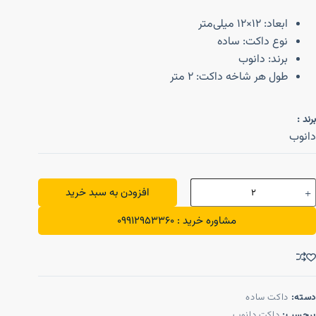
ابعاد: 12×12 میلی‌متر
نوع داکت: ساده
برند: دانوب
طول هر شاخه داکت: 2 متر
برند :
دانوب
افزودن به سبد خرید
مشاوره خرید : 09912953360
دسته:
داکت ساده
برچسب:
داکت دانوب