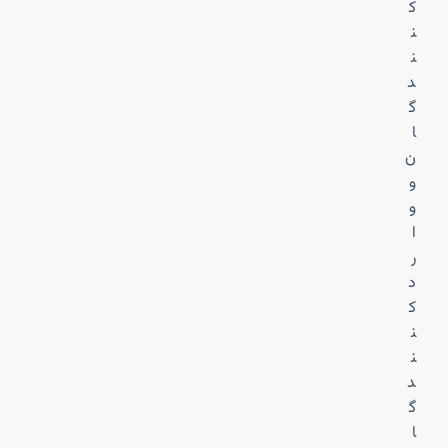
ک
ن
ن
د
گ
ا
ن
و
و
ا
ر
د
ک
ن
ن
د
گ
ا