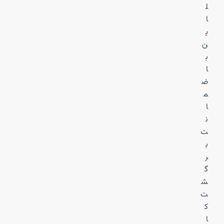
ل
ا
ی
ن
ب
ا
ض
م
ا
ن
ت
ب
ر
گ
ش
ت
ک
ا