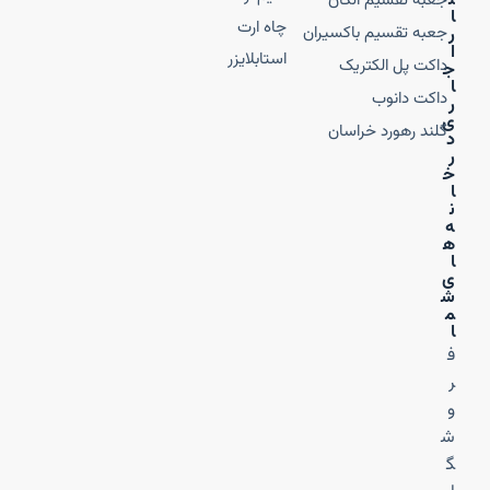
ت
جعبه تقسیم الکان
ا
چاه ارت
جعبه تقسیم باکسیران
ر
ا
استابلایزر
داکت پل الکتریک
ج
ا
داکت دانوب
ر
ی
گلند رهورد خراسان
د
ر
خ
ا
ن
ه‌
ه
ا
ی
ش
م
ا
ف
ر
و
ش
گ