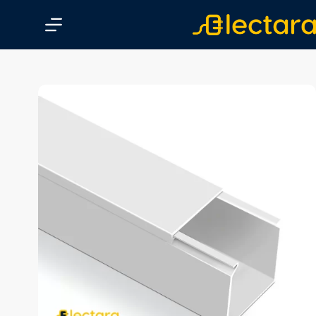
پ
ر
ش
ب
ه
م
ح
ت
و
ا