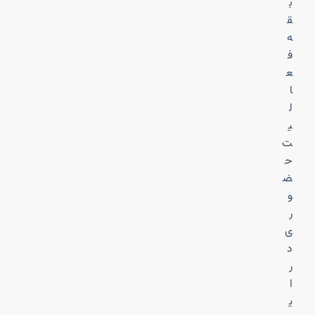
ب
ق
ه
ف
ع
ا
ل
ی
ت
ح
ض
و
ر
ی
د
ر
ا
ی