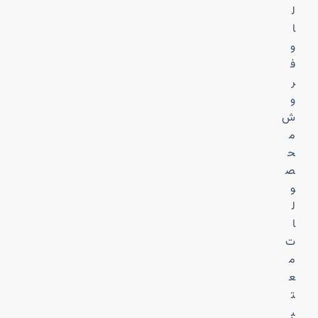
ل
ا
و
ف
ر
و
ش
م
ح
ص
و
ل
ا
ت
م
ع
ت
ب