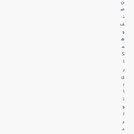
ن
ص
ن
ف
و
ه
م
ک
ا
ر
ی
ب
ا
ت
و
ل
ی
د