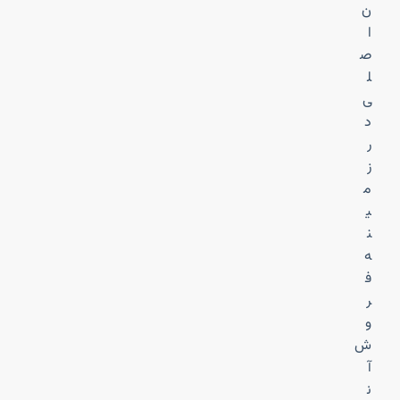
ن
ا
ص
ل
ی
د
ر
ز
م
ی
ن
ه
ف
ر
و
ش
آ
ن