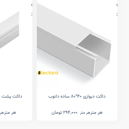
داکت دیواری ۴۰*۸۰ ساده دانوب
داکت پشت چسبدار ۵
هر متر
294,000
تومان
هر متر
هر متر
هر 