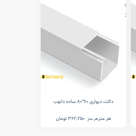
داکت دیواری ۶۰*۸۰ ساده دانوب
هر متر
362,250
تومان
هر متر