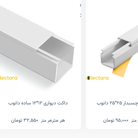
۲*۲۵ دانوب
داکت دیواری ۱۲*۱۲ ساده دانوب
95,000
تومان
هر متر
32,550
تومان
متر
هر متر