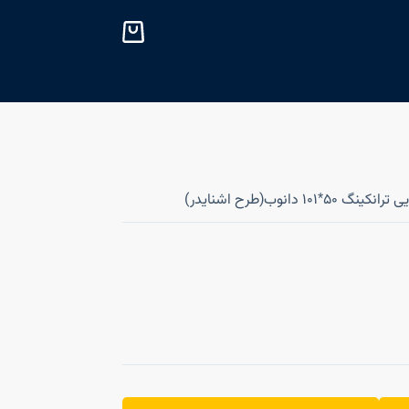
پ
ر
ش
ب
ه
م
ح
ت
 ۵۰*۱۰۱ دانوب(طرح اشنایدر)
و
ا