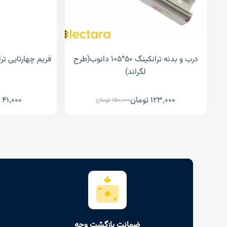
درب و بدنه ترانکینگ ۵۰*۱۰۵ دانوب(طرح
لگراند)
123,000
تومان
41,000
150,000
تومان
ضمانت بازگشت وجه