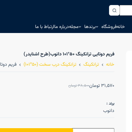
خانه
فروشگاه
برندها
مجله
درباره ما
ارتباط با ما
فریم دوتایی ترانکینگ ۵۰*۱۰۱ دانوب(طرح اشنایدر)
خانه
ترانکینگ
ترانکینگ درب سخت (50*101)
فریم دوتایی ترانکینگ
31,570
تومان
38,500
تومان
برند :
دانوب