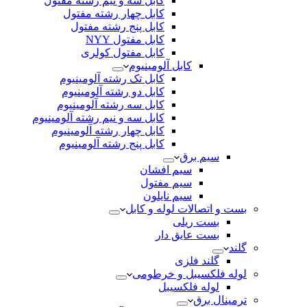
کابل سه و نیم رشته مفتول
کابل چهار رشته مفتول
کابل پنج رشته مفتول
کابل مفتول NYY
کابل مفتول کولری
کابل آلومینیوم
کابل تک رشته آلومینیوم
کابل دو رشته آلومینیوم
کابل سه رشته آلومینیوم
کابل سه و نیم رشته آلومینیوم
کابل چهار رشته آلومینیوم
کابل پنج رشته آلومینیوم
سیم برق
سیم افشان
سیم مفتول
سیم نایلون
بست و اتصالات لوله و کابل
بست ریلی
بست عایق دار
گلند
گلند فلزی
لوله فلکسیبل و خرطومی
لوله فلکسیبل
ترمینال برق