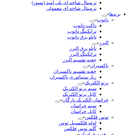
ترمینال شاخه ای پلی آمید (نسوز)
ترمینال شاخه ای معمولی
برندها
دانوب
داکت دانوب
ترانکینگ دانوب
تابلو برق دانوب
البرز
تابلو برق البرز
ترانکینگ البرز
جعبه تقسیم البرز
باکسیران
جعبه تقسیم باکسیران
ریل مینیاتوری باکسیران
پرتو الکتریک
سیم پرتو الکتریک
کابل پرتو الکتریک
خراسان الکتریک نارگان
سیم خراسان
کابل خراسان
توس فلکس
لوله فلکسیبل توس
گلند توس فلکس
رهورد خراسان