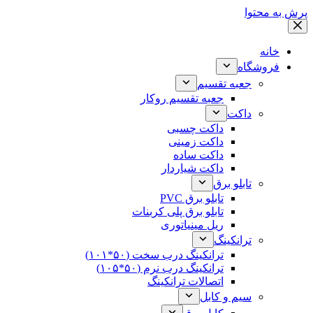
پرش به محتوا
خانه
فروشگاه
جعبه تقسیم
جعبه تقسیم روکار
داکت
داکت چسبی
داکت زمینی
داکت ساده
داکت شیاردار
تابلو برق
تابلو برق PVC
تابلو برق پلی کربنات
ریل مینیاتوری
ترانکینگ
ترانکینگ درب سخت (۵۰*۱۰۱)
ترانکینگ درب نرم (۵۰*۱۰۵)
اتصالات ترانکینگ
سیم و کابل