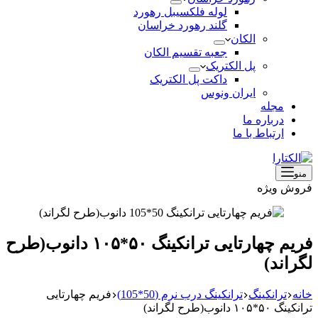
لوله فلکسیبل رهورد
گلند رهورد خراسان
الکان
جعبه تقسیم الکان
پل الکتریک
داکت پل الکتریک
ایران ونوس
مجله
درباره ما
ارتباط با ما
منو
فروش ویژه
فریم چهارتایی ترانکینگ ۵۰*۱۰۵ دانوب(طرح
لگراند)
خانه
ترانکینگ
ترانکینگ درب نرم (50*105)
فریم چهارتایی
ترانکینگ ۵۰*۱۰۵ دانوب(طرح لگراند)