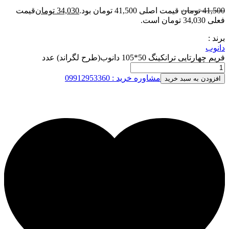
41,500
تومان
قیمت اصلی 41,500 تومان بود.
34,030
تومان
قیمت
فعلی 34,030 تومان است.
برند :
دانوب
فریم چهارتایی ترانکینگ 50*105 دانوب(طرح لگراند) عدد
مشاوره خرید : 09912953360
افزودن به سبد خرید