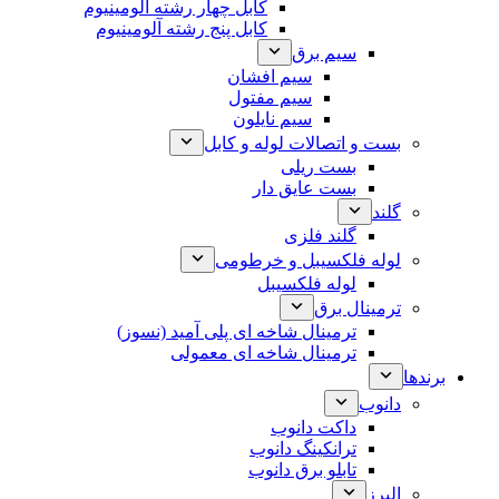
کابل چهار رشته آلومینیوم
کابل پنج رشته آلومینیوم
سیم برق
سیم افشان
سیم مفتول
سیم نایلون
بست و اتصالات لوله و کابل
بست ریلی
بست عایق دار
گلند
گلند فلزی
لوله فلکسیبل و خرطومی
لوله فلکسیبل
ترمینال برق
ترمینال شاخه ای پلی آمید (نسوز)
ترمینال شاخه ای معمولی
برندها
دانوب
داکت دانوب
ترانکینگ دانوب
تابلو برق دانوب
البرز