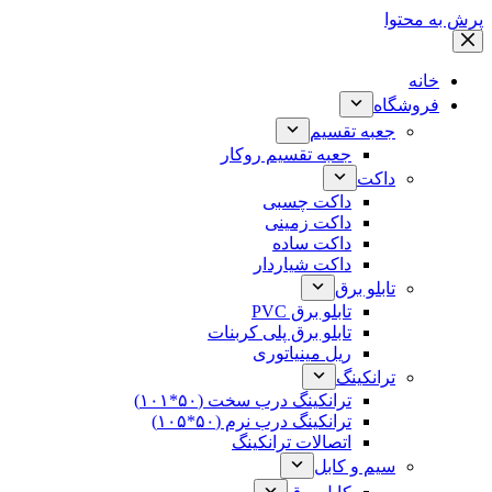
پرش به محتوا
خانه
فروشگاه
جعبه تقسیم
جعبه تقسیم روکار
داکت
داکت چسبی
داکت زمینی
داکت ساده
داکت شیاردار
تابلو برق
تابلو برق PVC
تابلو برق پلی کربنات
ریل مینیاتوری
ترانکینگ
ترانکینگ درب سخت (۵۰*۱۰۱)
ترانکینگ درب نرم (۵۰*۱۰۵)
اتصالات ترانکینگ
سیم و کابل