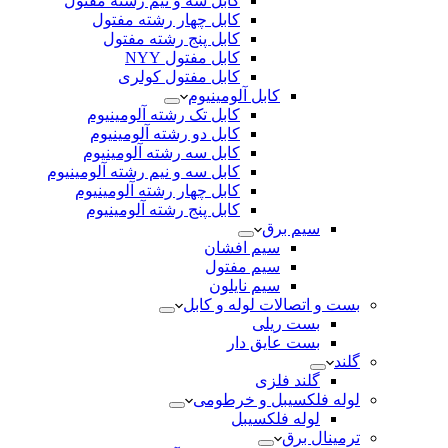
کابل سه و نیم رشته مفتول
کابل چهار رشته مفتول
کابل پنج رشته مفتول
کابل مفتول NYY
کابل مفتول کولری
کابل آلومینیوم
کابل تک رشته آلومینیوم
کابل دو رشته آلومینیوم
کابل سه رشته آلومینیوم
کابل سه و نیم رشته آلومینیوم
کابل چهار رشته آلومینیوم
کابل پنج رشته آلومینیوم
سیم برق
سیم افشان
سیم مفتول
سیم نایلون
بست و اتصالات لوله و کابل
بست ریلی
بست عایق دار
گلند
گلند فلزی
لوله فلکسیبل و خرطومی
لوله فلکسیبل
ترمینال برق