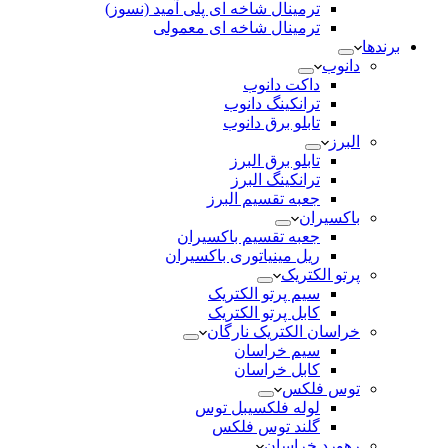
ترمینال شاخه ای پلی آمید (نسوز)
ترمینال شاخه ای معمولی
برندها
دانوب
داکت دانوب
ترانکینگ دانوب
تابلو برق دانوب
البرز
تابلو برق البرز
ترانکینگ البرز
جعبه تقسیم البرز
باکسیران
جعبه تقسیم باکسیران
ریل مینیاتوری باکسیران
پرتو الکتریک
سیم پرتو الکتریک
کابل پرتو الکتریک
خراسان الکتریک نارگان
سیم خراسان
کابل خراسان
توس فلکس
لوله فلکسیبل توس
گلند توس فلکس
رهورد خراسان