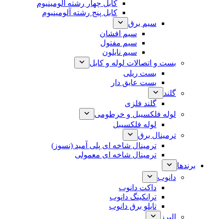
کابل چهار رشته آلومینیوم
کابل پنج رشته آلومینیوم
سیم برق
سیم افشان
سیم مفتول
سیم نایلون
بست و اتصالات لوله و کابل
بست ریلی
بست عایق دار
گلند
گلند فلزی
لوله فلکسیبل و خرطومی
لوله فلکسیبل
ترمینال برق
ترمینال شاخه ای پلی آمید (نسوز)
ترمینال شاخه ای معمولی
برندها
دانوب
داکت دانوب
ترانکینگ دانوب
تابلو برق دانوب
البرز