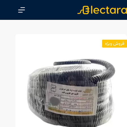
پ
ر
ش
ب
ه
م
فروش ویژه
ح
ت
و
ا