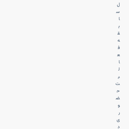
ل
س
ا
ب
ق
ه
ف
ع
ا
ل
ی
ت
ح
ض
و
ر
ی
د