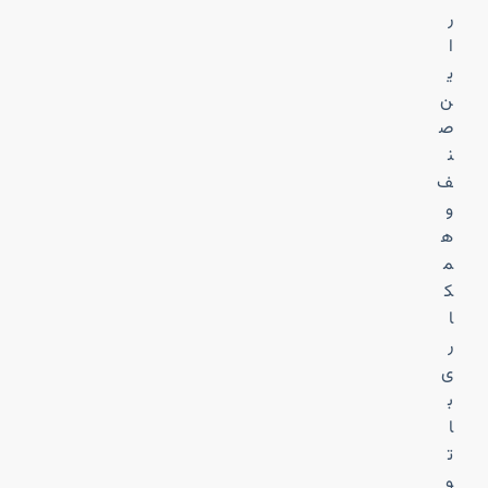
ر
ا
ی
ن
ص
ن
ف
و
ه
م
ک
ا
ر
ی
ب
ا
ت
و