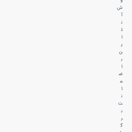
و
ش
آ
ن
ل
ا
ی
ن
ب
ا
ض
م
ا
ن
ت
ب
ر
گ