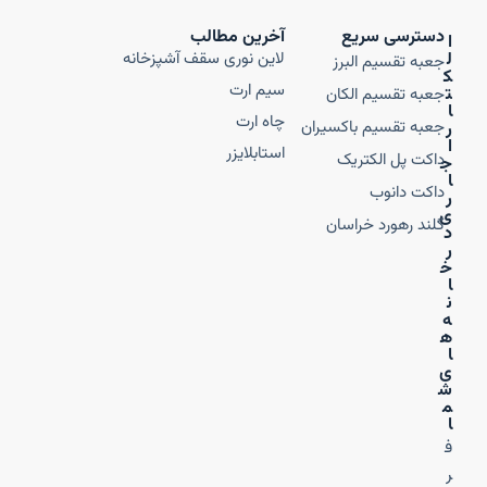
دسترسی سریع
آخرین مطالب
ا
ل
لاین نوری سقف آشپزخانه
جعبه تقسیم البرز
ک
سیم ارت
ت
جعبه تقسیم الکان
ا
چاه ارت
جعبه تقسیم باکسیران
ر
ا
استابلایزر
داکت پل الکتریک
ج
ا
داکت دانوب
ر
ی
گلند رهورد خراسان
د
ر
خ
ا
ن
ه‌
ه
ا
ی
ش
م
ا
ف
ر