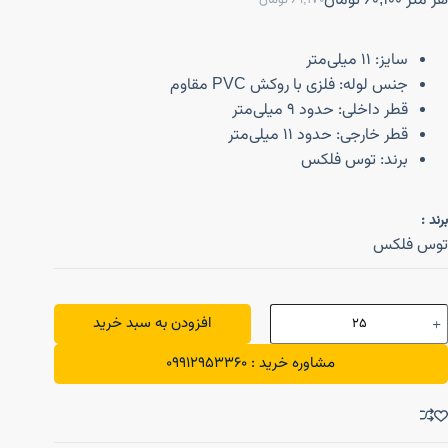
هر متر
60,100
تومان
69,170
تومان
سایز: ۱۱ میلی‌متر
جنس لوله: فلزی با روکش PVC مقاوم
قطر داخلی: حدود ۹ میلی‌متر
قطر خارجی: حدود ۱۱ میلی‌متر
برند: توس فلکس
برند :
توس فلکس
افزودن به سبد خرید
مشاوره خرید : 09912953360