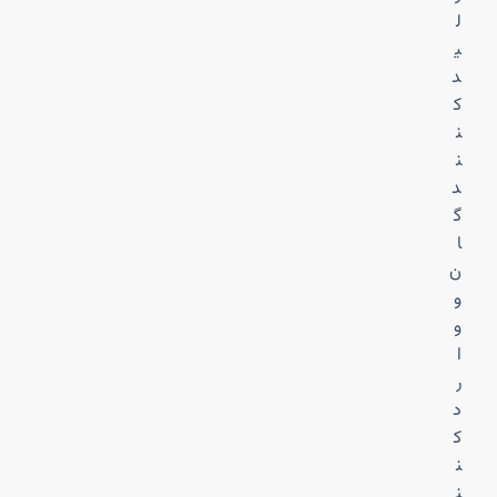
ل
ی
د
ک
ن
ن
د
گ
ا
ن
و
و
ا
ر
د
ک
ن
ن