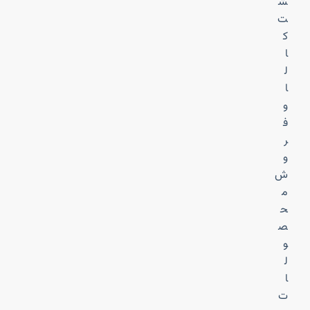
ش
ت
ک
ا
ل
ا
و
ف
ر
و
ش
م
ح
ص
و
ل
ا
ت