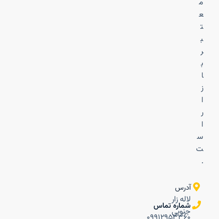
م
ع
ت
ب
ر
ب
ا
ز
ا
ر
ا
س
ت
.
آدرس
لاله زار
شماره تماس
جنوبی
۰۹۹۱۲۹۵۳۳۶۰