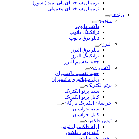
ترمینال شاخه ای پلی آمید (نسوز)
ترمینال شاخه ای معمولی
برندها
دانوب
داکت دانوب
ترانکینگ دانوب
تابلو برق دانوب
البرز
تابلو برق البرز
ترانکینگ البرز
جعبه تقسیم البرز
باکسیران
جعبه تقسیم باکسیران
ریل مینیاتوری باکسیران
پرتو الکتریک
سیم پرتو الکتریک
کابل پرتو الکتریک
خراسان الکتریک نارگان
سیم خراسان
کابل خراسان
توس فلکس
لوله فلکسیبل توس
گلند توس فلکس
رهورد خراسان