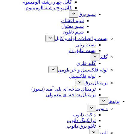
کابل چهار رشته آلومینیوم
کابل پنج رشته آلومینیوم
سیم برق
سیم افشان
سیم مفتول
سیم نایلون
بست و اتصالات لوله و کابل
بست ریلی
بست عایق دار
گلند
گلند فلزی
لوله فلکسیبل و خرطومی
لوله فلکسیبل
ترمینال برق
ترمینال شاخه ای پلی آمید (نسوز)
ترمینال شاخه ای معمولی
برندها
دانوب
داکت دانوب
ترانکینگ دانوب
تابلو برق دانوب
البرز