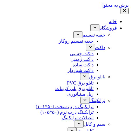
پرش به محتوا
خانه
فروشگاه
جعبه تقسیم
جعبه تقسیم روکار
داکت
داکت چسبی
داکت زمینی
داکت ساده
داکت شیاردار
تابلو برق
تابلو برق PVC
تابلو برق پلی کربنات
ریل مینیاتوری
ترانکینگ
ترانکینگ درب سخت (۵۰*۱۰۱)
ترانکینگ درب نرم (۵۰*۱۰۵)
اتصالات ترانکینگ
سیم و کابل