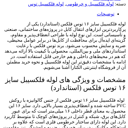
دسته:
لوله فلکسیبل و خرطومی
,
لوله فلکسیبل توس
توضیحات
لوله فلکسیبل سایز ۱۶ توس فلکس (استاندارد) یکی از
پرکاربردترین ابزارهای انتقال کابل در پروژه‌های ساختمانی، صنعتی
و تأسیساتی است. این نوع لوله با طراحی انعطاف‌پذیر و مقاوم،
گزینه‌ای ایده‌آل برای محافظت از کابل‌ها در برابر عوامل محیطی،
ضربه و سایش محسوب می‌شود. برند توس فلکس با رعایت
استانداردهای ملی و بین‌المللی، محصولی با کیفیت بالا ارائه می‌دهد
که هم در محیط‌های داخلی و هم خارجی قابل استفاده است. در
ادامه با مشخصات دقیق‌تر این لوله فلکسیبل و نحوه خرید مطمئن
آن از فروشگاه اینترنتی الکتارا آشنا می‌شویم.
مشخصات و ویژگی های لوله فلکسیبل سایز
۱۶ توس فلکس (استاندارد)
لوله فلکسیبل سایز ۱۶ توس فلکس از جنس گالوانیزه با روکش
PVC ساخته شده و انعطاف‌پذیری بسیار بالایی دارد. سایز ۱۶ این
محصول به معنای قطر داخلی ۱۶ میلی‌متر است که برای عبور
کابل‌های برق، شبکه و کنترل در پروژه‌های کوچک تا متوسط کاربرد
دارد. این لوله دارای ساختار خرطومی فلزی است که علاوه بر
استحکام مکانیکی، در برابر خوردگی، ضربه و له‌شدگی نیز مقاومت