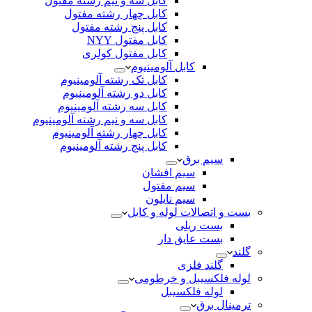
کابل سه و نیم رشته مفتول
کابل چهار رشته مفتول
کابل پنج رشته مفتول
کابل مفتول NYY
کابل مفتول کولری
کابل آلومینیوم
کابل تک رشته آلومینیوم
کابل دو رشته آلومینیوم
کابل سه رشته آلومینیوم
کابل سه و نیم رشته آلومینیوم
کابل چهار رشته آلومینیوم
کابل پنج رشته آلومینیوم
سیم برق
سیم افشان
سیم مفتول
سیم نایلون
بست و اتصالات لوله و کابل
بست ریلی
بست عایق دار
گلند
گلند فلزی
لوله فلکسیبل و خرطومی
لوله فلکسیبل
ترمینال برق