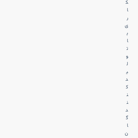
ک
ا
ر
ی
ب
ا
ت
و
ل
ی
د
ک
ن
ن
د
گ
ا
ن