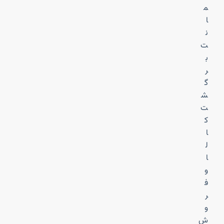
م
ا
ن
ت
ب
ر
گ
ش
ت
ک
ا
ل
ا
و
ف
ر
و
ش