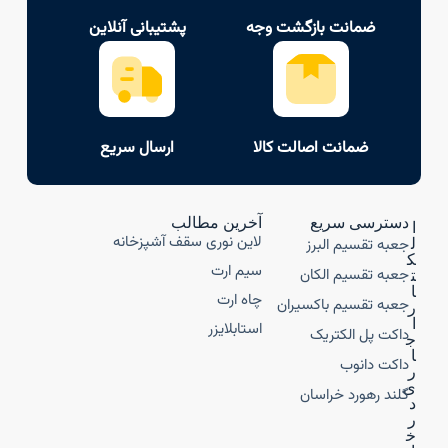
ضمانت بازگشت وجه
پشتیبانی آنلاین
ضمانت اصالت کالا
ارسال سریع
دسترسی سریع
آخرین مطالب
ا
لاین نوری سقف آشپزخانه
جعبه تقسیم البرز
ل
ک
سیم ارت
جعبه تقسیم الکان
ت
ا
چاه ارت
جعبه تقسیم باکسیران
ر
ا
استابلایزر
داکت پل الکتریک
ج
ا
داکت دانوب
ر
ی
گلند رهورد خراسان
د
ر
خ