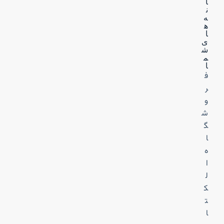
ا
ن
ه‌
ه
ا
ی
ش
م
ا
ف
ر
و
ش
گ
ا
ه
ا
ل
ک
ت
ا