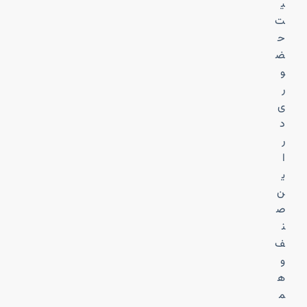
ی
ت
ح
ض
و
ر
ی
د
ر
ا
ی
ن
ص
ن
ف
و
ه
م