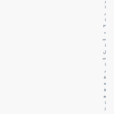
ر
ا
ب
ا
۳
۰
س
ا
ل
س
ا
ب
ق
ه
ف
ع
ا
ل