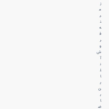
ز
م
ی
ن
ه
ف
ر
و
ش
آ
ن
ل
ا
ی
ن
ب
ا
ض