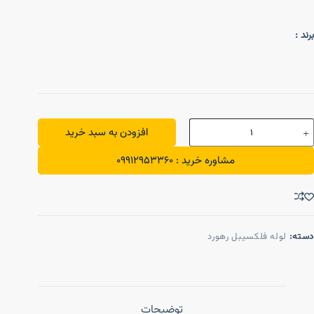
برند :
افزودن به سبد خرید
مشاوره خرید : 09912953360
دسته:
لوله فلکسیبل رهورد
توضیحات