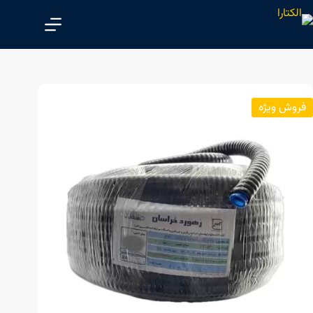
پ
ر
ش
ب
ه
م
فروش ویژه
ح
ت
و
ا