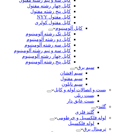
کابل سه و نیم رشته مفتول
کابل چهار رشته مفتول
کابل پنج رشته مفتول
کابل مفتول NYY
کابل مفتول کولری
کابل آلومینیوم
کابل تک رشته آلومینیوم
کابل دو رشته آلومینیوم
کابل سه رشته آلومینیوم
کابل سه و نیم رشته آلومینیوم
کابل چهار رشته آلومینیوم
کابل پنج رشته آلومینیوم
سیم برق
سیم افشان
سیم مفتول
سیم نایلون
بست و اتصالات لوله و کابل
بست ریلی
بست عایق دار
گلند
گلند فلزی
لوله فلکسیبل و خرطومی
لوله فلکسیبل
ترمینال برق