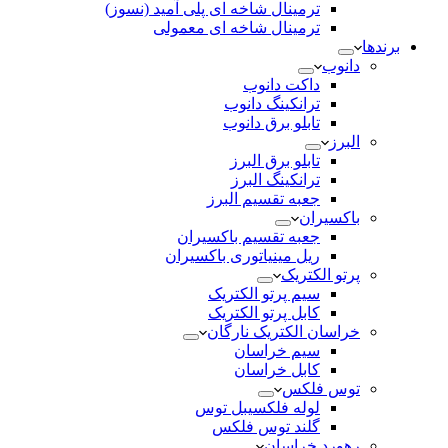
ترمینال شاخه ای پلی آمید (نسوز)
ترمینال شاخه ای معمولی
برندها
دانوب
داکت دانوب
ترانکینگ دانوب
تابلو برق دانوب
البرز
تابلو برق البرز
ترانکینگ البرز
جعبه تقسیم البرز
باکسیران
جعبه تقسیم باکسیران
ریل مینیاتوری باکسیران
پرتو الکتریک
سیم پرتو الکتریک
کابل پرتو الکتریک
خراسان الکتریک نارگان
سیم خراسان
کابل خراسان
توس فلکس
لوله فلکسیبل توس
گلند توس فلکس
رهورد خراسان