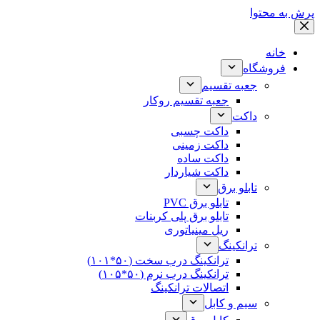
پرش به محتوا
خانه
فروشگاه
جعبه تقسیم
جعبه تقسیم روکار
داکت
داکت چسبی
داکت زمینی
داکت ساده
داکت شیاردار
تابلو برق
تابلو برق PVC
تابلو برق پلی کربنات
ریل مینیاتوری
ترانکینگ
ترانکینگ درب سخت (۵۰*۱۰۱)
ترانکینگ درب نرم (۵۰*۱۰۵)
اتصالات ترانکینگ
سیم و کابل