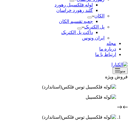
لوله فلکسیبل رهورد
گلند رهورد خراسان
الکان
جعبه تقسیم الکان
پل الکتریک
داکت پل الکتریک
ایران ونوس
مجله
درباره ما
ارتباط با ما
منو
فروش ویژه