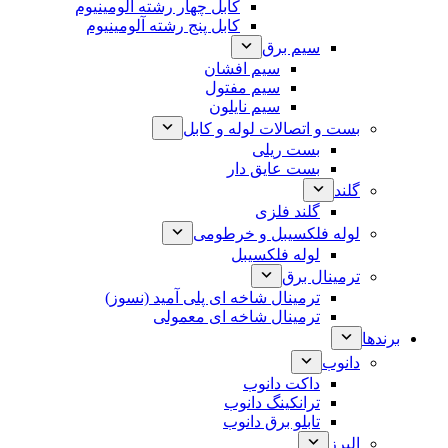
کابل چهار رشته آلومینیوم
کابل پنج رشته آلومینیوم
سیم برق
سیم افشان
سیم مفتول
سیم نایلون
بست و اتصالات لوله و کابل
بست ریلی
بست عایق دار
گلند
گلند فلزی
لوله فلکسیبل و خرطومی
لوله فلکسیبل
ترمینال برق
ترمینال شاخه ای پلی آمید (نسوز)
ترمینال شاخه ای معمولی
برندها
دانوب
داکت دانوب
ترانکینگ دانوب
تابلو برق دانوب
البرز