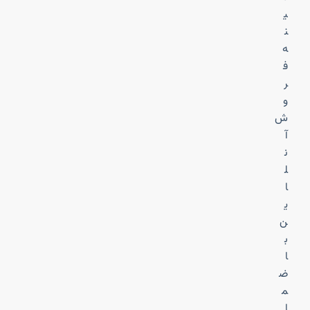
ی
ن
ه
ف
ر
و
ش
آ
ن
ل
ا
ی
ن
ب
ا
ض
م
ا