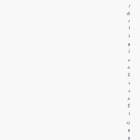
ر
ی
ب
ا
ت
و
ل
ی
د
ک
ن
ن
د
گ
ا
ن
و
و