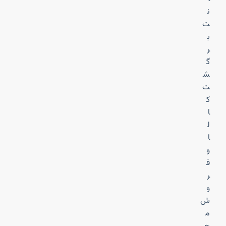
ن
ت
ب
ر
گ
ش
ت
ک
ا
ل
ا
و
ف
ر
و
ش
م