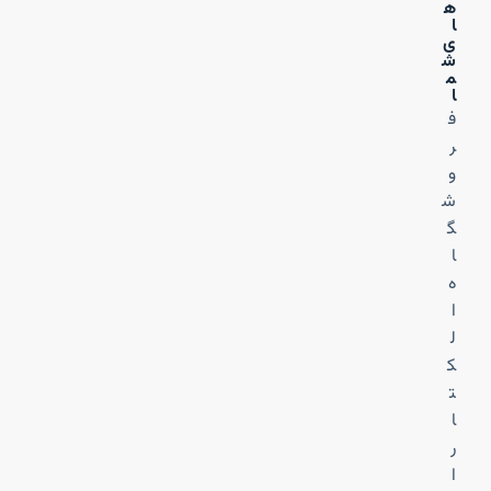
ه
ا
ی
ش
م
ا
ف
ر
و
ش
گ
ا
ه
ا
ل
ک
ت
ا
ر
ا