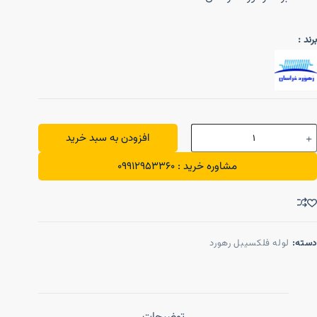
برند :
افزودن به سبد خرید
مشاوره خرید : 09912953360
دسته:
لوله فلکسیبل رهورد