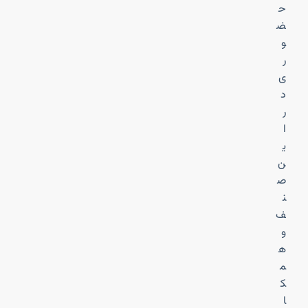
ح
ض
و
ر
ی
د
ر
ا
ی
ن
ص
ن
ف
و
ه
م
ک
ا