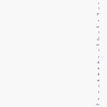
ب
ا
۳
۰
س
ا
ل
س
ا
ب
ق
ه
ف
ع
ا
ل
ی
ت