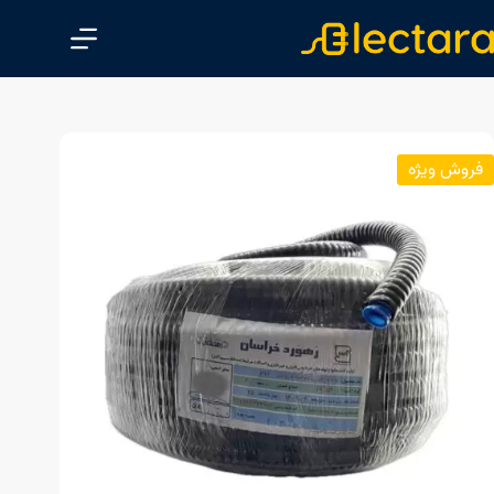
پ
ر
ش
ب
ه
م
فروش ویژه
ح
ت
و
ا