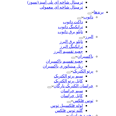
ترمینال شاخه ای پلی آمید (نسوز)
ترمینال شاخه ای معمولی
برندها
دانوب
داکت دانوب
ترانکینگ دانوب
تابلو برق دانوب
البرز
تابلو برق البرز
ترانکینگ البرز
جعبه تقسیم البرز
باکسیران
جعبه تقسیم باکسیران
ریل مینیاتوری باکسیران
پرتو الکتریک
سیم پرتو الکتریک
کابل پرتو الکتریک
خراسان الکتریک نارگان
سیم خراسان
کابل خراسان
توس فلکس
لوله فلکسیبل توس
گلند توس فلکس
رهورد خراسان