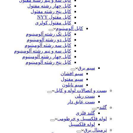
کابل سه و نیم رشته مفتول
کابل چهار رشته مفتول
کابل پنج رشته مفتول
کابل مفتول NYY
کابل مفتول کولری
کابل آلومینیوم
کابل تک رشته آلومینیوم
کابل دو رشته آلومینیوم
کابل سه رشته آلومینیوم
کابل سه و نیم رشته آلومینیوم
کابل چهار رشته آلومینیوم
کابل پنج رشته آلومینیوم
سیم برق
سیم افشان
سیم مفتول
سیم نایلون
بست و اتصالات لوله و کابل
بست ریلی
بست عایق دار
گلند
گلند فلزی
لوله فلکسیبل و خرطومی
لوله فلکسیبل
ترمینال برق