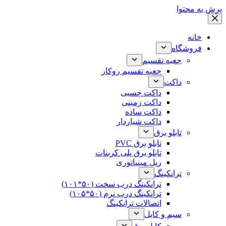
پرش به محتوا
خانه
فروشگاه
جعبه تقسیم
جعبه تقسیم روکار
داکت
داکت چسبی
داکت زمینی
داکت ساده
داکت شیاردار
تابلو برق
تابلو برق PVC
تابلو برق پلی کربنات
ریل مینیاتوری
ترانکینگ
ترانکینگ درب سخت (۵۰*۱۰۱)
ترانکینگ درب نرم (۵۰*۱۰۵)
اتصالات ترانکینگ
سیم و کابل