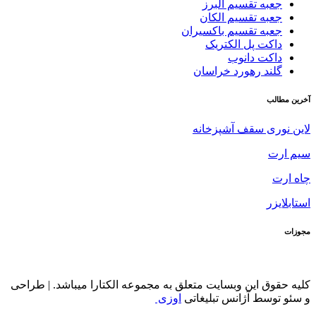
جعبه تقسیم البرز
جعبه تقسیم الکان
جعبه تقسیم باکسیران
داکت پل الکتریک
داکت دانوب
گلند رهورد خراسان
آخرین مطالب
لاین نوری سقف آشپزخانه
سیم ارت
چاه ارت
استابلایزر
مجوزات
کلیه حقوق این وبسایت متعلق به مجموعه الکتارا میباشد. | طراحی
و سئو توسط آژانس تبلیغاتی
اوزی