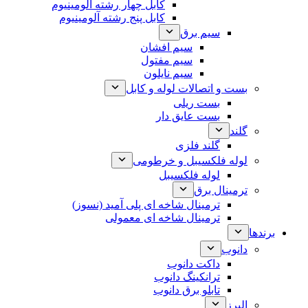
کابل چهار رشته آلومینیوم
کابل پنج رشته آلومینیوم
سیم برق
سیم افشان
سیم مفتول
سیم نایلون
بست و اتصالات لوله و کابل
بست ریلی
بست عایق دار
گلند
گلند فلزی
لوله فلکسیبل و خرطومی
لوله فلکسیبل
ترمینال برق
ترمینال شاخه ای پلی آمید (نسوز)
ترمینال شاخه ای معمولی
برندها
دانوب
داکت دانوب
ترانکینگ دانوب
تابلو برق دانوب
البرز