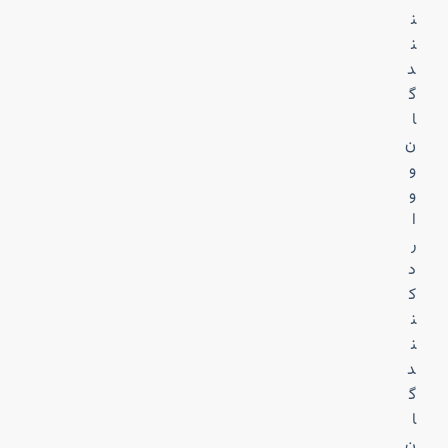
ن
ن
د
گ
ا
ن
و
و
ا
ر
د
ک
ن
ن
د
گ
ا
ن