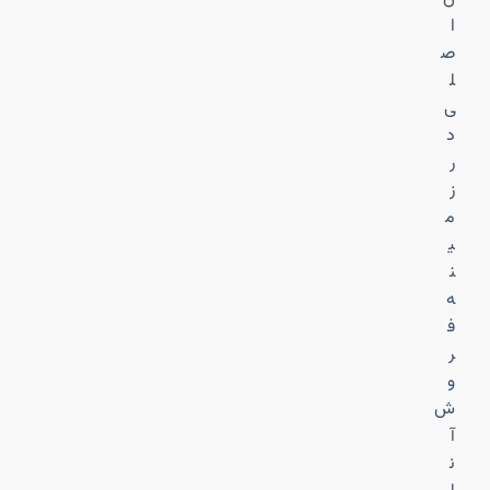
ا
ص
ل
ی
د
ر
ز
م
ی
ن
ه
ف
ر
و
ش
آ
ن