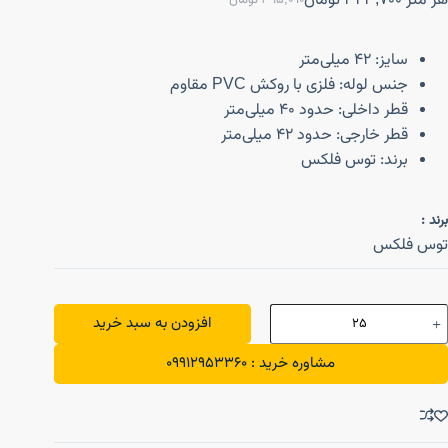
هر متر
343,700
تومان
395,090
تومان
سایز: ۴۲ میلی‌متر
جنس لوله: فلزی با روکش PVC مقاوم
قطر داخلی: حدود ۴۰ میلی‌متر
قطر خارجی: حدود ۴۲ میلی‌متر
برند: توس فلکس
برند :
توس فلکس
افزودن به سبد خرید
مشاوره خرید : 09912953360