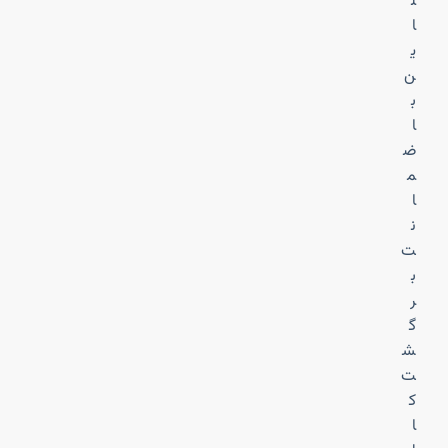
ل
ا
ی
ن
ب
ا
ض
م
ا
ن
ت
ب
ر
گ
ش
ت
ک
ا