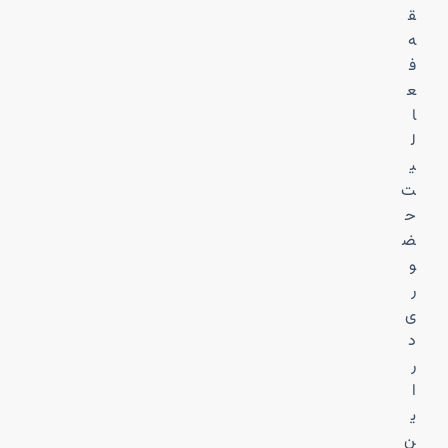
ق
ه
ف
ع
ا
ل
ی
ت
ح
ض
و
ر
ی
د
ر
ا
ی
ن