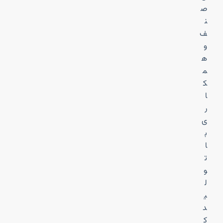
ص
ن
ف
و
ه
م
ک
ا
ر
ی
ب
ا
ت
و
ل
ی
د
ک