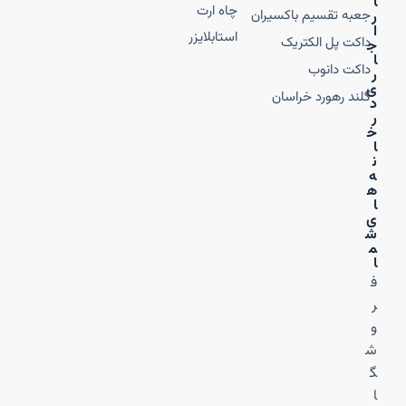
ا
چاه ارت
جعبه تقسیم باکسیران
ر
ا
استابلایزر
داکت پل الکتریک
ج
ا
داکت دانوب
ر
ی
گلند رهورد خراسان
د
ر
خ
ا
ن
ه‌
ه
ا
ی
ش
م
ا
ف
ر
و
ش
گ
ا