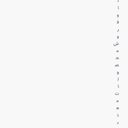
ل
ا
و
ف
ر
و
ش
م
ح
ص
و
ل
ا
ت
م
ع
ت
ب