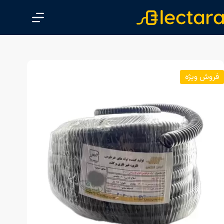
پ
ر
ش
ب
ه
م
فروش ویژه
ح
ت
و
ا