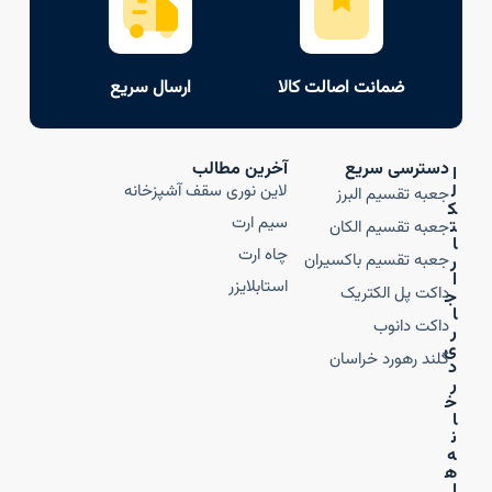
ضمانت اصالت کالا
ارسال سریع
دسترسی سریع
آخرین مطالب
ا
ل
لاین نوری سقف آشپزخانه
جعبه تقسیم البرز
ک
سیم ارت
ت
جعبه تقسیم الکان
ا
چاه ارت
جعبه تقسیم باکسیران
ر
ا
استابلایزر
داکت پل الکتریک
ج
ا
داکت دانوب
ر
ی
گلند رهورد خراسان
د
ر
خ
ا
ن
ه‌
ه
ا