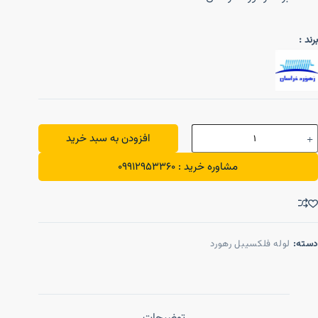
برند :
افزودن به سبد خرید
مشاوره خرید : 09912953360
دسته:
لوله فلکسیبل رهورد