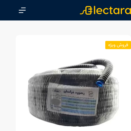
پ
ر
ش
ب
ه
م
فروش ویژه
ح
ت
و
ا