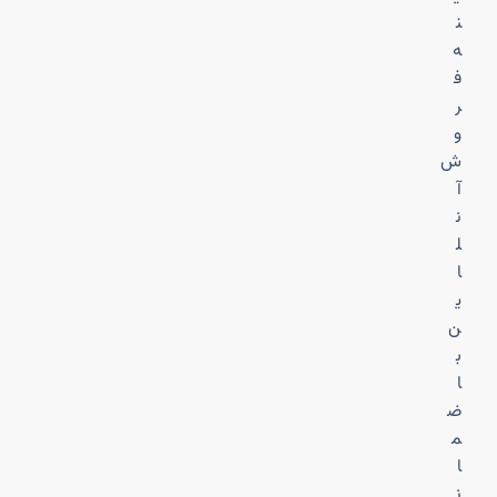
ن
ه
ف
ر
و
ش
آ
ن
ل
ا
ی
ن
ب
ا
ض
م
ا
ن