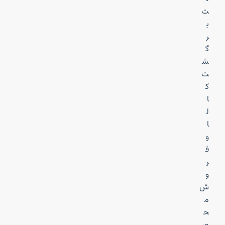
ت
ب
ر
گ
ش
ت
ک
ا
ل
ا
و
ف
ر
و
ش
م
ح