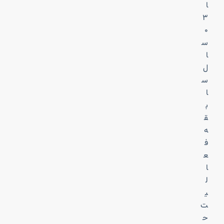
ا
۳
۰
س
ا
ل
س
ا
ب
ق
ه
ف
ع
ا
ل
ی
ت
ح