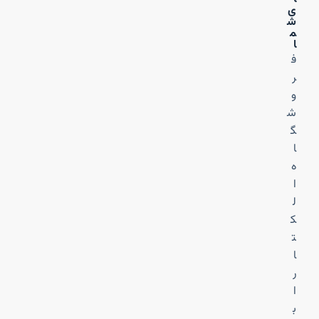
ی
ش
م
ا
ف
ر
و
ش
گ
ا
ه
ا
ل
ک
ت
ا
ر
ا
ب