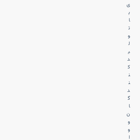
ی
ب
ا
ت
و
ل
ی
د
ک
ن
ن
د
گ
ا
ن
و
و
ا