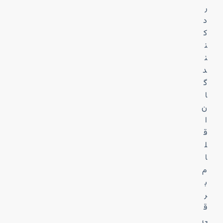
ر
د
ک
ن
ن
د
گ
ا
ن
ا
ق
ل
ا
م
ب
ر
ق
ی