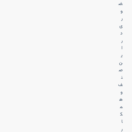
ض
و
ر
ی
د
ر
ا
ی
ن
ص
ن
ف
و
ه
م
ک
ا
ر