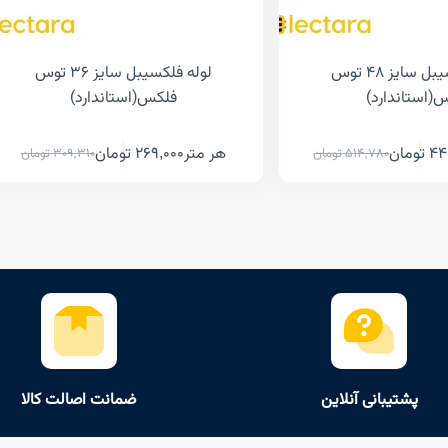
لوله فلکسیبل سایز ۴۸ توس
لوله فلکسیبل سایز ۳۶ توس
(استاندارد)
فلکس(استاندارد)
44
تومان
هر متر
269,000
تومان
514,780
تومان
309,310
تومان
پشتیبانی آنلاین
ضمانت اصالت کالا