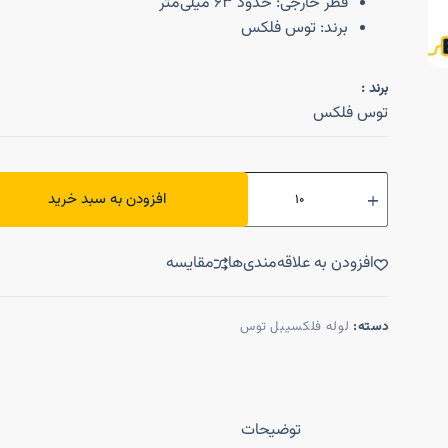
قطر خارجی: حدود ۶۳ میلی‌متر
برند: توس فلکس
برند :
توس فلکس
افزودن به سبد خرید
افزودن به علاقه‌مندی‌ها
مقایسه
دسته:
لوله فلکسیبل توس
توضیحات