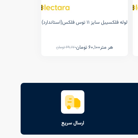
لوله فلکسیبل سایز ۱۱ توس فلکس(استاندارد)
هر متر
60,100
تومان
69,170
تومان
ارسال سریع