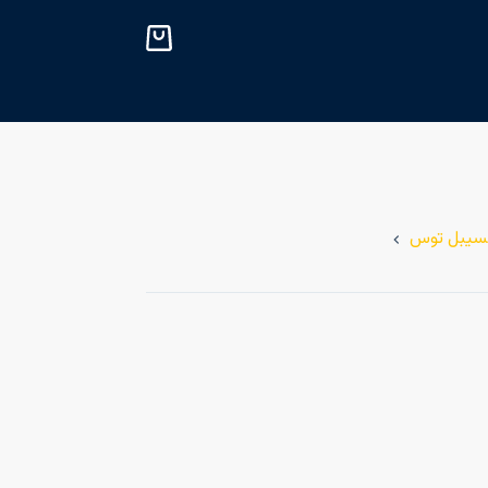
پ
ر
ش
ب
ه
م
ح
ت
کسیبل توس
و
ا