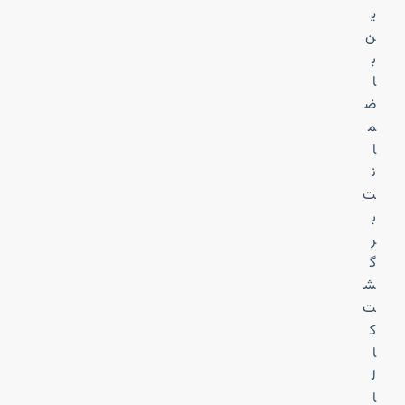
ی
ن
ب
ا
ض
م
ا
ن
ت
ب
ر
گ
ش
ت
ک
ا
ل
ا