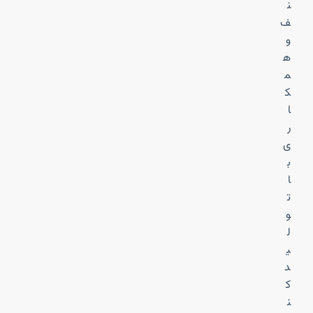
ن
ف
و
ه
م
ک
ا
ر
ی
ب
ا
ت
و
ل
ی
د
ک
ن