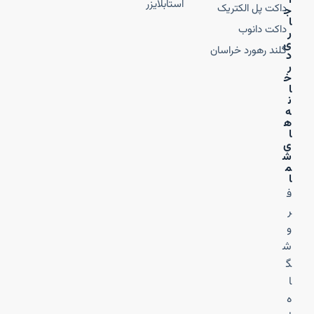
ا
استابلایزر
داکت پل الکتریک
ج
ا
داکت دانوب
ر
ی
گلند رهورد خراسان
د
ر
خ
ا
ن
ه‌
ه
ا
ی
ش
م
ا
ف
ر
و
ش
گ
ا
ه