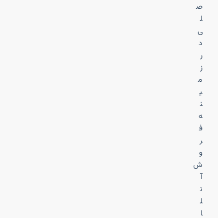
ص
ل
ی
د
ر
ز
م
ی
ن
ه
ف
ر
و
ش
آ
ن
ل
ا