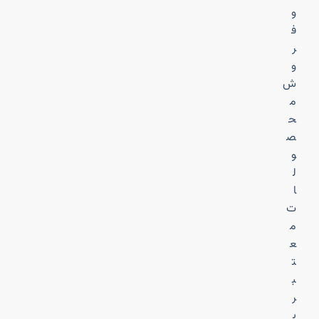
و
ف
ر
و
ش
م
ح
ص
و
ل
ا
ت
م
ع
ت
ب
ر
ب