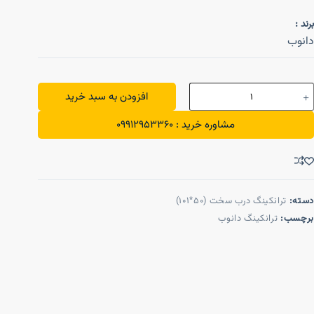
برند :
دانوب
افزودن به سبد خرید
مشاوره خرید : 09912953360
دسته:
ترانکینگ درب سخت (50*101)
برچسب:
ترانکینگ دانوب