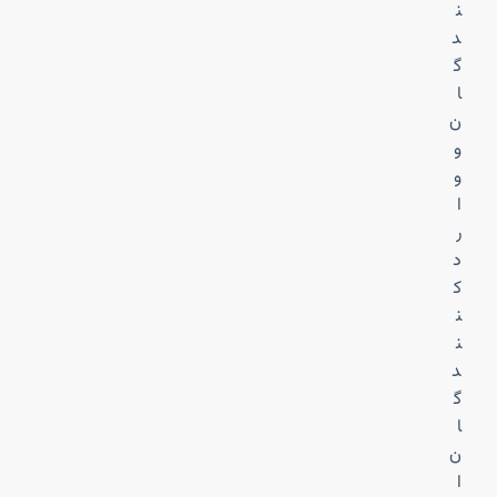
ن
د
گ
ا
ن
و
و
ا
ر
د
ک
ن
ن
د
گ
ا
ن
ا