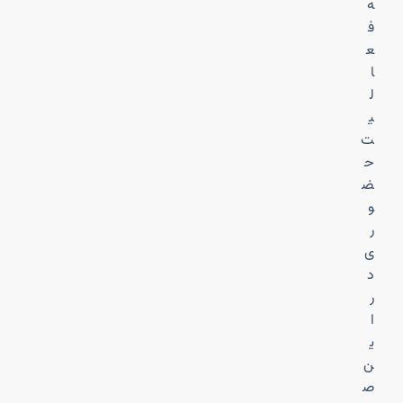
ه
ف
ع
ا
ل
ی
ت
ح
ض
و
ر
ی
د
ر
ا
ی
ن
ص