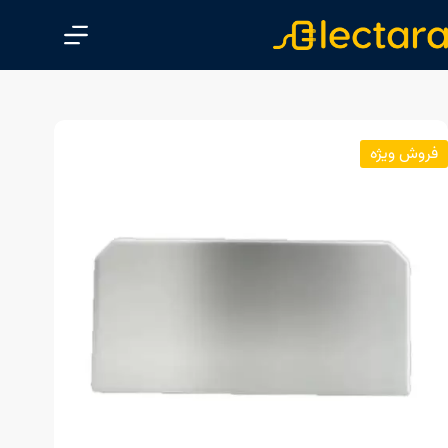
پ
ر
ش
ب
ه
م
فروش ویژه
ح
ت
و
ا