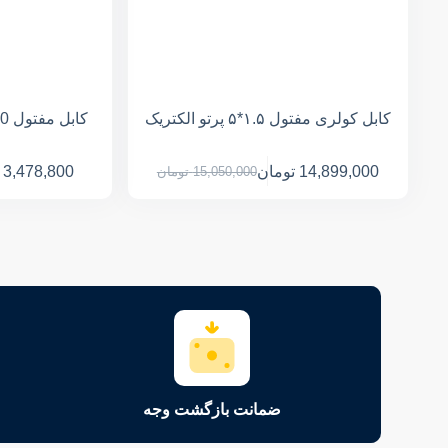
کابل کولری مفتول ۱.۵*۵ پرتو الکتریک
کابل مفتول NYY 3*50 پرتو الکتریک
14,899,000
تومان
3,478,800
15,050,000
تومان
ضمانت بازگشت وجه