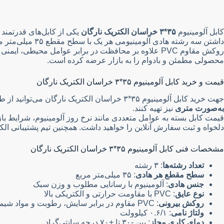
کابل آلومینیوم
۳۵*۳ خراسان الکتریک نارگان
یکی از کابل‌های قدرتمند 
داشتن سه رشته 
روکش مقاوم PVC علاوه بر محافظت در برابر عوامل محیطی، ایمنی کابل را در شرایط سخت کاری تضمین می‌کند. برند
محصولی مطمئن و بادوام را به بازار عرضه کرده است.
قیمت و خرید کابل آلومینیوم ۳۵*۳ خراسان الکتریک نارگان
جهت خرید کابل آلومینیوم ۳۵*۳ خراسان الکتریک نارگان می‌توانید از طریق وب‌سایت
به‌صورت متری
نیز تهیه کنند.
قیمت کابل بسته به عوامل متعددی مانند نرخ روز آلومینیوم، شرایط باز
دلخواه و ثبت سفارش آنلاین را خواهید داشت. همچنین تیم پشتیبانی الکتا
مشخصات فنی کابل آلومینیوم ۳۵*۳ خراسان الکتریک نارگان
تعداد رشته‌ها
: ۳ رشته
سطح مقطع هر هادی
: ۳۵ میلی‌متر مربع
جنس هادی
: آلومینیوم با رسانایی مطلوب و وزن سبک
نوع عایق
: PVC با مقاومت حرارتی و الکتریکی بالا
روکش بیرونی
: PVC مقاوم در برابر سایش، رطوبت و مواد شیمیایی
ولتاژ نامی
: ۰.۶/۱ کیلوولت
دمای کاری مجاز
: بین -۳۰ تا +۷۰ درجه سانتی‌گراد