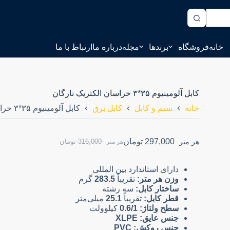
خانه
فروشگاه
برندها
مجله
درباره ما
ارتباط با ما
کابل آلومینیوم ۳۵*۳ خراسان الکتریک نارگان
خانه
سیم و کابل
کابل برق
کابل آلومینیوم ۳۵*۳ خراسان الکتریک نارگان
297,000
تومان
هر متر
316,000
تومان
هر متر
دارای استاندارد بین المللی
وزن هر متر:
تقریباً
283.5
گرم
ساختار کابل:
سه رشته
قطر کابل:
تقریباً
25.1
میلی‌متر
سطح ولتاژ:
0.6/1
کیلوولت
جنس عایق:
XLPE
جنس روکش:
PVC