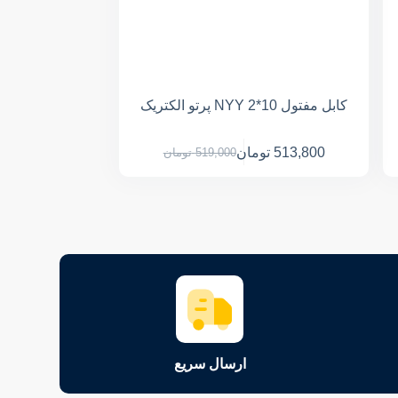
کابل مفتول NYY 2*10 پرتو الکتریک
513,800
تومان
519,000
تومان
ارسال سریع