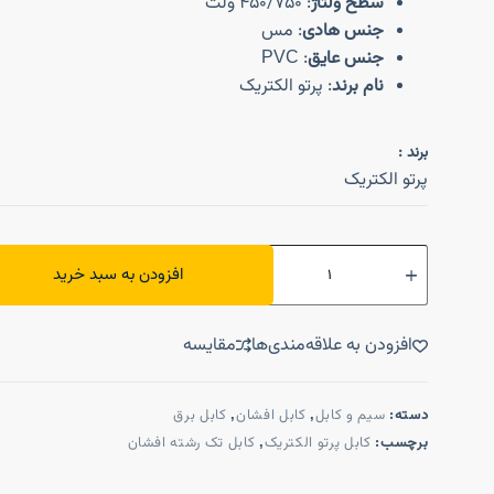
سطح ولتاژ
: 450/750 ولت
جنس هادی
: مس
جنس عایق
: PVC
نام برند
: پرتو الکتریک
برند :
پرتو الکتریک
افزودن به سبد خرید
افزودن به علاقه‌مندی‌ها
مقایسه
دسته:
سیم و کابل
,
کابل افشان
,
کابل برق
برچسب:
کابل پرتو الکتریک
,
کابل تک رشته افشان