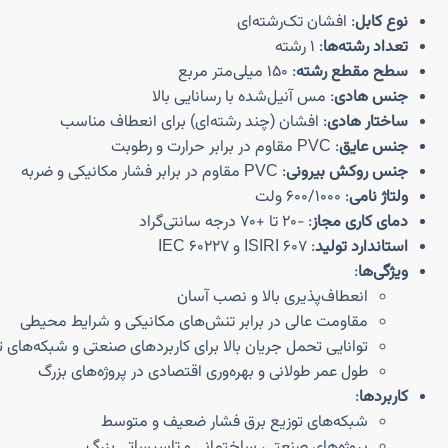
نوع کابل
: افشان تک‌رشته‌ای
تعداد رشته‌ها
: ۱ رشته
سطح مقطع رشته
: ۱۵۰ میلی‌متر مربع
جنس هادی
: مس آنیل‌شده با رسانایی بالا
ساختار هادی
: افشان (چند رشته‌ای) برای انعطاف مناسب
جنس عایق
: PVC مقاوم در برابر حرارت و رطوبت
جنس روکش بیرونی
: PVC مقاوم در برابر فشار مکانیکی و ضربه
ولتاژ نامی
: ۶۰۰/۱۰۰۰ ولت
دمای کاری مجاز
: -۲۰ تا +۷۰ درجه سانتی‌گراد
استاندارد تولید
: ISIRI 607 و IEC 60227
ویژگی‌ها
:
انعطاف‌پذیری بالا و نصب آسان
مقاومت عالی در برابر تنش‌های مکانیکی و شرایط محیطی
توانایی تحمل جریان بالا برای کاربردهای صنعتی و شبکه‌های ت
طول عمر طولانی و بهره‌وری اقتصادی در پروژه‌های بزرگ
کاربردها
:
شبکه‌های توزیع برق فشار ضعیف و متوسط
پروژه‌های صنعتی، ساختمانی و تاسیساتی بزرگ