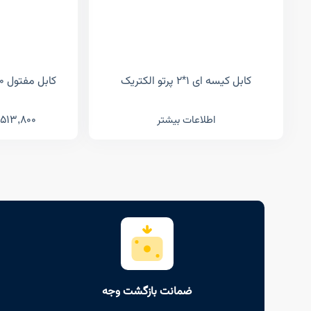
کابل کیسه ای ۱*۲ پرتو الکتریک
کابل مفتول NYY 2*10 پرتو الکتریک
513,800
اطلاعات بیشتر
ضمانت بازگشت وجه