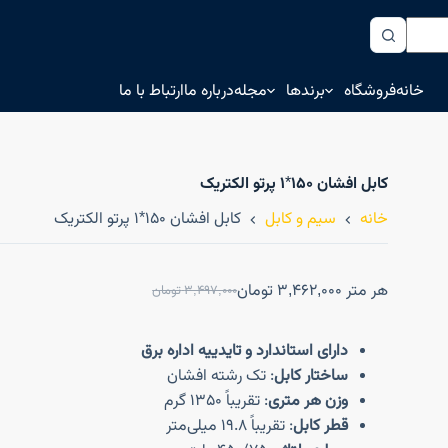
خانه
فروشگاه
برندها
مجله
درباره ما
ارتباط با ما
کابل افشان ۱۵۰*۱ پرتو الکتریک
خانه
سیم و کابل
کابل افشان ۱۵۰*۱ پرتو الکتریک
هر متر
3,462,000
تومان
3,497,000
تومان
دارای استاندارد و تایدییه اداره برق
ساختار کابل
: تک رشته افشان
وزن هر متری
: تقریباً 1350 گرم
قطر کابل
: تقریباً 19.8 میلی‌متر