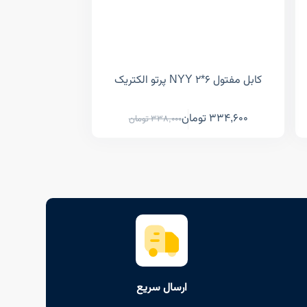
کابل مفتول NYY 2*6 پرتو الکتریک
334,600
تومان
338,000
تومان
ارسال سریع