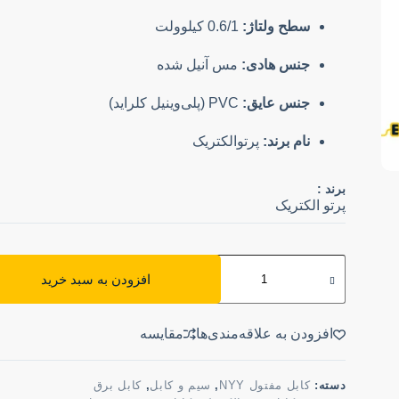
سطح ولتاژ:
0.6/1 کیلوولت
جنس هادی:
مس آنیل شده
جنس عایق:
PVC (پلی‌وینیل کلراید)
نام برند:
پرتوالکتریک
برند :
پرتو الکتریک
افزودن به سبد خرید
افزودن به علاقه‌مندی‌ها
مقایسه
دسته:
کابل مفتول NYY
,
سیم و کابل
,
کابل برق