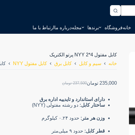
خانه
فروشگاه
برندها
مجله
درباره ما
ارتباط با ما
کابل مفتول NYY 2*4 پرتو الکتریک
خانه
سیم و کابل
کابل برق
کابل مفتول NYY
کابل مفت
235,000
تومان
237,500
تومان
دارای استاندارد و تایدییه اداره برق
ساختار کابل:
دو رشته مفتولی (NYY)
وزن هر متر:
حدود ۰.۲۴ کیلوگرم
قطر کابل:
حدود ۹ میلی‌متر