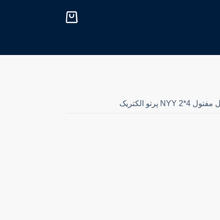
پ
ر
ش
ب
ه
م
ح
ت
و
ا
ول NYY 2*4 پرتو الکتریک