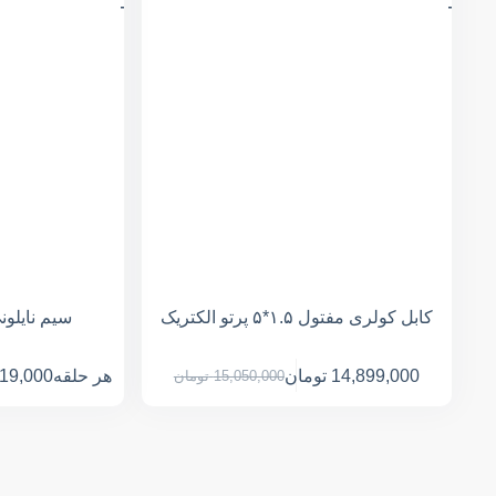
کابل کولری مفتول ۱.۵*۵ پرتو الکتریک
سیم نایلونی ۱*۲ پرتو ال
14,899,000
تومان
هر حلقه
019,000
15,050,000
تومان