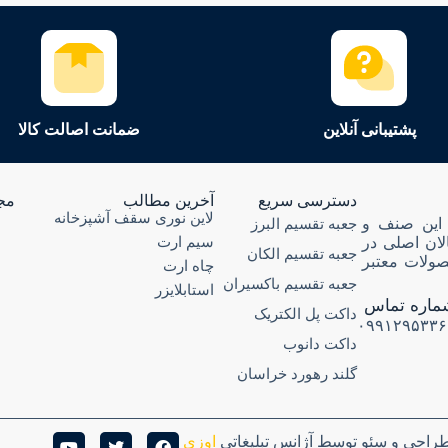
پشتیبانی آنلاین
ضمانت اصالت کالا
دسترسی سریع
آخرین مطالب
مج
لاین نوری سقف آشپزخانه
ری در این صنف و
جعبه تقسیم البرز
سیم ارت
الان اصلی در
جعبه تقسیم الکان
ولات معتبر
چاه ارت
جعبه تقسیم باکسیران
استابلایزر
ماره تماس
داکت پل الکتریک
۰۹۹۱۲۹۵۳۳۶
داکت دانوب
گلند رهورد خراسان
 طراحی و سئو توسط آژانس تبلیغاتی
اوزی