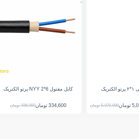
کتریک
کابل مفتول NYY 2*6 پرتو الکتریک
5,
تومان
334,600
تومان
5,070,000
تومان
338,000
تومان