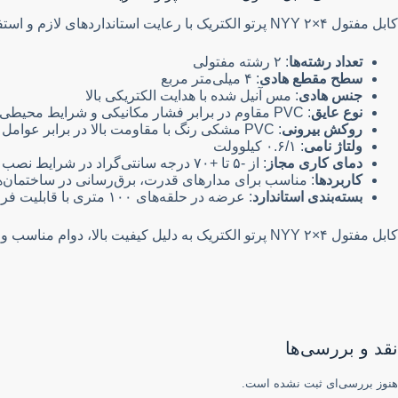
کابل مفتول NYY ۲×۴ پرتو الکتریک با رعایت استانداردهای لازم و استفاده از مواد اولیه مرغوب ساخته شده و دارای ویژگی‌های زیر است:
تعداد رشته‌ها
: ۲ رشته مفتولی
سطح مقطع هادی
: ۴ میلی‌متر مربع
جنس هادی
: مس آنیل شده با هدایت الکتریکی بالا
نوع عایق
: PVC مقاوم در برابر فشار مکانیکی و شرایط محیطی
روکش بیرونی
: PVC مشکی رنگ با مقاومت بالا در برابر عوامل محیطی
ولتاژ نامی
: ۰.۶/۱ کیلوولت
دمای کاری مجاز
: از -۵ تا +۷۰ درجه سانتی‌گراد در شرایط نصب ثابت
کاربردها
: مناسب برای مدارهای قدرت، برق‌رسانی در ساختمان‌
بسته‌بندی استاندارد
: عرضه در حلقه‌های ۱۰۰ متری با قابلیت فروش متری
کابل مفتول NYY ۲×۴ پرتو الکتریک به دلیل کیفیت بالا، دوام مناسب و ایمنی در نصب و استفاده، انتخابی مطمئن برای پروژه‌های ساختمانی و صنعتی به شمار می‌آید.
نقد و بررسی‌ها
هنوز بررسی‌ای ثبت نشده است.