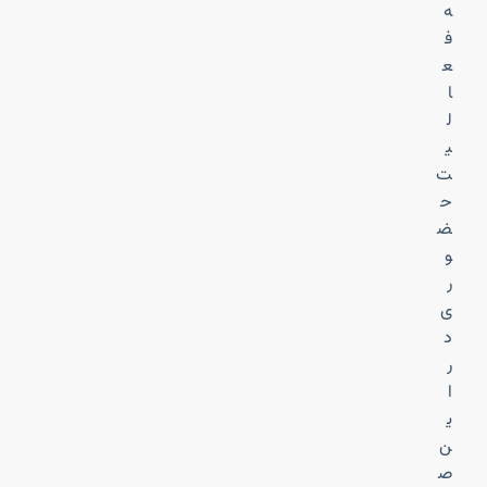
ه
ف
ع
ا
ل
ی
ت
ح
ض
و
ر
ی
د
ر
ا
ی
ن
ص