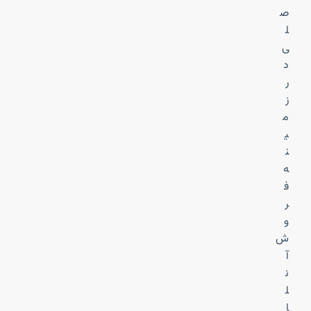
ص
ل
ی
د
ر
ز
م
ی
ن
ه
ف
ر
و
ش
آ
ن
ل
ا