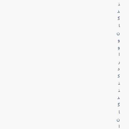
ن
د
گ
ا
ن
و
و
ا
ر
د
ک
ن
ن
د
گ
ا
ن
ا