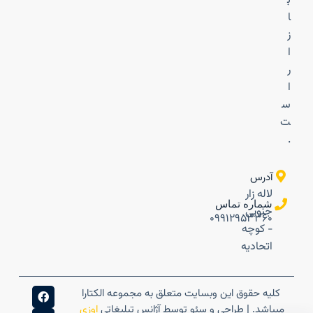
ب
ا
ز
ا
ر
ا
س
ت
.
آدرس
لاله زار
شماره تماس
جنوبی
۰۹۹۱۲۹۵۳۳۶۰
- کوچه
اتحادیه
کلیه حقوق این وبسایت متعلق به مجموعه الکتارا
میباشد. | طراحی و سئو توسط آژانس تبلیغاتی
اوزی