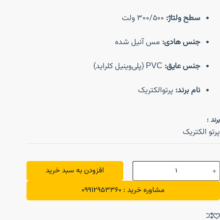
سطح ولتاژ:
300/500 ولت
جنس هادی:
مس آنیل شده
جنس عایق:
PVC (پلی‌وینیل کلراید)
نام برند:
پرتوالکتریک
برند :
پرتو الکتریک
افزودن به سبد خرید
مشاوره خرید : 09912953360