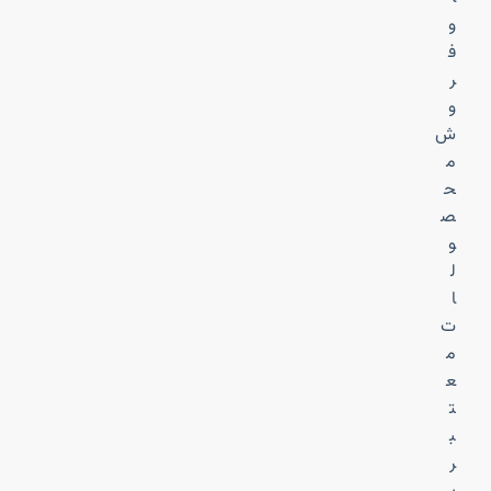
و
ف
ر
و
ش
م
ح
ص
و
ل
ا
ت
م
ع
ت
ب
ر