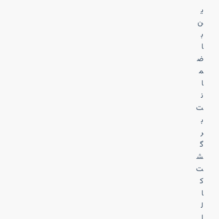
ی
ن
ب
ا
ض
م
ا
ن
ت
ب
ر
گ
ش
ت
ک
ا
ل
ا