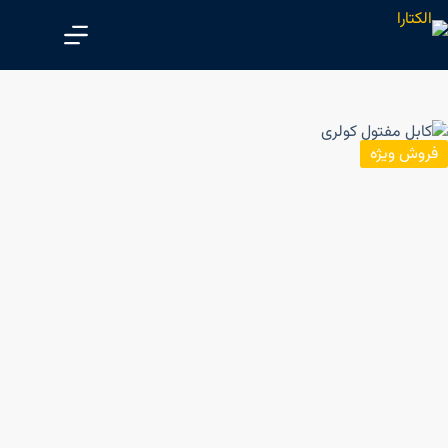
پ
ر
ش
ب
ه
م
فروش ویژه
ح
ت
و
ا