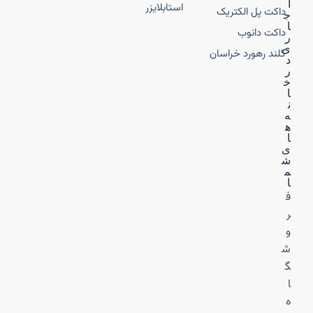
ا
استابلایزر
داکت پل الکتریک
ج
ا
داکت دانوب
ر
ی
گلند رهورد خراسان
د
ر
خ
ا
ن
ه‌
ه
ا
ی
ش
م
ا
ف
ر
و
ش
گ
ا
ه