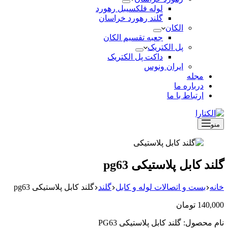
لوله فلکسیبل رهورد
گلند رهورد خراسان
الکان
جعبه تقسیم الکان
پل الکتریک
داکت پل الکتریک
ایران ونوس
مجله
درباره ما
ارتباط با ما
منو
گلند کابل پلاستیکی pg63
خانه
بست و اتصالات لوله و کابل
گلند
گلند کابل پلاستیکی pg63
140,000
تومان
نام محصول: گلند کابل پلاستیکی PG63