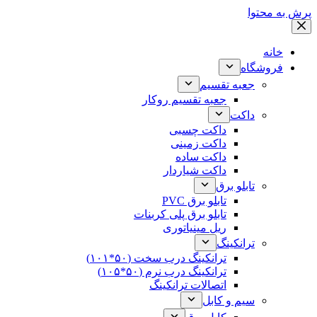
پرش به محتوا
خانه
فروشگاه
جعبه تقسیم
جعبه تقسیم روکار
داکت
داکت چسبی
داکت زمینی
داکت ساده
داکت شیاردار
تابلو برق
تابلو برق PVC
تابلو برق پلی کربنات
ریل مینیاتوری
ترانکینگ
ترانکینگ درب سخت (۵۰*۱۰۱)
ترانکینگ درب نرم (۵۰*۱۰۵)
اتصالات ترانکینگ
سیم و کابل