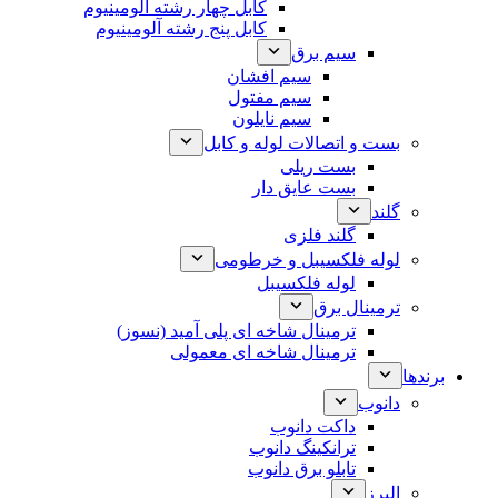
کابل چهار رشته آلومینیوم
کابل پنج رشته آلومینیوم
سیم برق
سیم افشان
سیم مفتول
سیم نایلون
بست و اتصالات لوله و کابل
بست ریلی
بست عایق دار
گلند
گلند فلزی
لوله فلکسیبل و خرطومی
لوله فلکسیبل
ترمینال برق
ترمینال شاخه ای پلی آمید (نسوز)
ترمینال شاخه ای معمولی
برندها
دانوب
داکت دانوب
ترانکینگ دانوب
تابلو برق دانوب
البرز