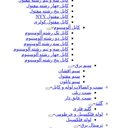
کابل سه و نیم رشته مفتول
کابل چهار رشته مفتول
کابل پنج رشته مفتول
کابل مفتول NYY
کابل مفتول کولری
کابل آلومینیوم
کابل تک رشته آلومینیوم
کابل دو رشته آلومینیوم
کابل سه رشته آلومینیوم
کابل سه و نیم رشته آلومینیوم
کابل چهار رشته آلومینیوم
کابل پنج رشته آلومینیوم
سیم برق
سیم افشان
سیم مفتول
سیم نایلون
بست و اتصالات لوله و کابل
بست ریلی
بست عایق دار
گلند
گلند فلزی
لوله فلکسیبل و خرطومی
لوله فلکسیبل
ترمینال برق