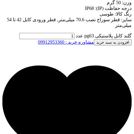
وزن: 50 گرم
درجه حفاظت (IP): IP68
رنگ کالا: طوسی
سایز: قطر سوراخ نصب 70.6 میلی‌متر, قطر ورودی کابل 42 تا 54
میلی‌متر
گلند کابل پلاستیکی pg63 عدد
مشاوره خرید : 09912953360
افزودن به سبد خرید