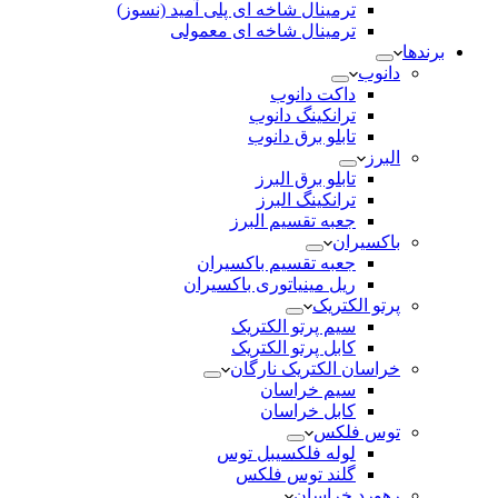
ترمینال شاخه ای پلی آمید (نسوز)
ترمینال شاخه ای معمولی
برندها
دانوب
داکت دانوب
ترانکینگ دانوب
تابلو برق دانوب
البرز
تابلو برق البرز
ترانکینگ البرز
جعبه تقسیم البرز
باکسیران
جعبه تقسیم باکسیران
ریل مینیاتوری باکسیران
پرتو الکتریک
سیم پرتو الکتریک
کابل پرتو الکتریک
خراسان الکتریک نارگان
سیم خراسان
کابل خراسان
توس فلکس
لوله فلکسیبل توس
گلند توس فلکس
رهورد خراسان