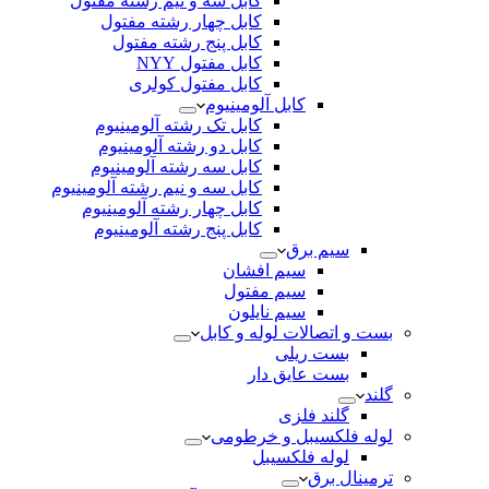
کابل سه و نیم رشته مفتول
کابل چهار رشته مفتول
کابل پنج رشته مفتول
کابل مفتول NYY
کابل مفتول کولری
کابل آلومینیوم
کابل تک رشته آلومینیوم
کابل دو رشته آلومینیوم
کابل سه رشته آلومینیوم
کابل سه و نیم رشته آلومینیوم
کابل چهار رشته آلومینیوم
کابل پنج رشته آلومینیوم
سیم برق
سیم افشان
سیم مفتول
سیم نایلون
بست و اتصالات لوله و کابل
بست ریلی
بست عایق دار
گلند
گلند فلزی
لوله فلکسیبل و خرطومی
لوله فلکسیبل
ترمینال برق