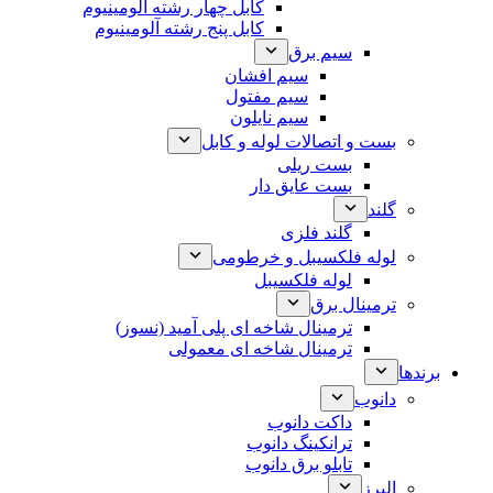
کابل چهار رشته آلومینیوم
کابل پنج رشته آلومینیوم
سیم برق
سیم افشان
سیم مفتول
سیم نایلون
بست و اتصالات لوله و کابل
بست ریلی
بست عایق دار
گلند
گلند فلزی
لوله فلکسیبل و خرطومی
لوله فلکسیبل
ترمینال برق
ترمینال شاخه ای پلی آمید (نسوز)
ترمینال شاخه ای معمولی
برندها
دانوب
داکت دانوب
ترانکینگ دانوب
تابلو برق دانوب
البرز