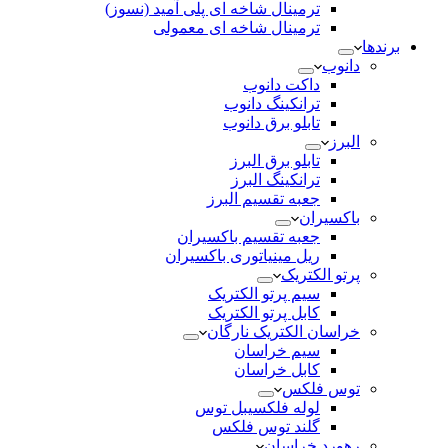
ترمینال شاخه ای پلی آمید (نسوز)
ترمینال شاخه ای معمولی
برندها
دانوب
داکت دانوب
ترانکینگ دانوب
تابلو برق دانوب
البرز
تابلو برق البرز
ترانکینگ البرز
جعبه تقسیم البرز
باکسیران
جعبه تقسیم باکسیران
ریل مینیاتوری باکسیران
پرتو الکتریک
سیم پرتو الکتریک
کابل پرتو الکتریک
خراسان الکتریک نارگان
سیم خراسان
کابل خراسان
توس فلکس
لوله فلکسیبل توس
گلند توس فلکس
رهورد خراسان