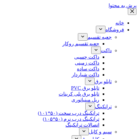
پرش به محتوا
خانه
فروشگاه
جعبه تقسیم
جعبه تقسیم روکار
داکت
داکت چسبی
داکت زمینی
داکت ساده
داکت شیاردار
تابلو برق
تابلو برق PVC
تابلو برق پلی کربنات
ریل مینیاتوری
ترانکینگ
ترانکینگ درب سخت (۵۰*۱۰۱)
ترانکینگ درب نرم (۵۰*۱۰۵)
اتصالات ترانکینگ
سیم و کابل