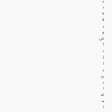
ی
ن
ه
ف
ر
و
ش
آ
ن
ل
ا
ی
ن
ب
ا
ض
م
ا