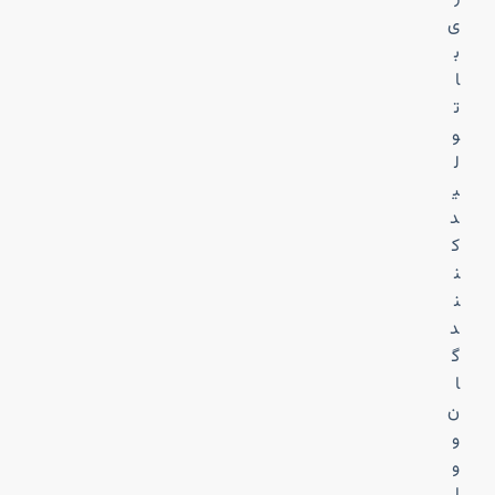
ی
ب
ا
ت
و
ل
ی
د
ک
ن
ن
د
گ
ا
ن
و
و