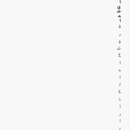
ا
ی
ش
م
ا
ف
ر
و
ش
گ
ا
ه
ا
ل
ک
ت
ا
ر
ا
ب