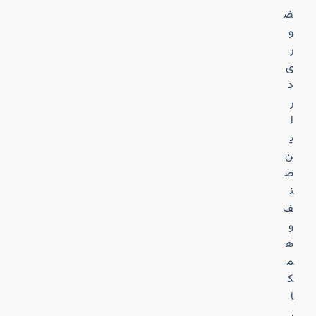
ض
و
ر
ی
د
ر
ا
ی
ن
ص
ن
ف
و
ه
م
ک
ا
ر