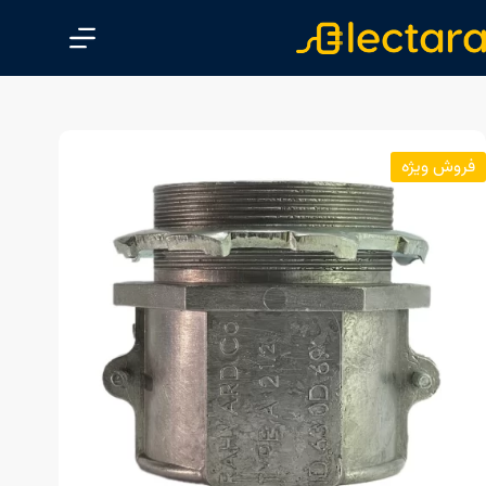
پ
ر
ش
ب
ه
م
فروش ویژه
ح
ت
و
ا