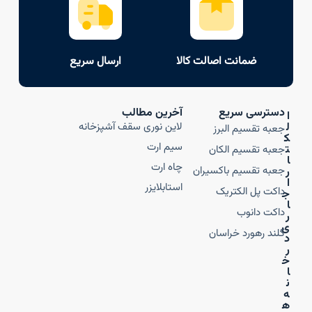
ضمانت اصالت کالا
ارسال سریع
دسترسی سریع
آخرین مطالب
ا
ل
لاین نوری سقف آشپزخانه
جعبه تقسیم البرز
ک
سیم ارت
ت
جعبه تقسیم الکان
ا
چاه ارت
جعبه تقسیم باکسیران
ر
ا
استابلایزر
داکت پل الکتریک
ج
ا
داکت دانوب
ر
ی
گلند رهورد خراسان
د
ر
خ
ا
ن
ه‌
ه