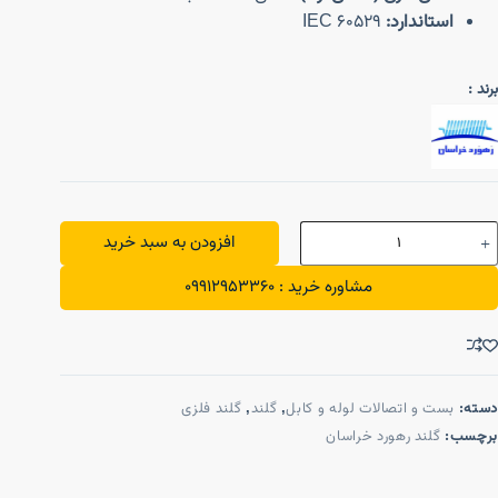
استاندارد:
IEC 60529
برند :
افزودن به سبد خرید
مشاوره خرید : 09912953360
دسته:
بست و اتصالات لوله و کابل
,
گلند
,
گلند فلزی
برچسب:
گلند رهورد خراسان