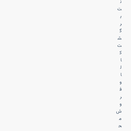
ن
ت
ب
ر
گ
ش
ت
ک
ا
ل
ا
و
ف
ر
و
ش
م
ح