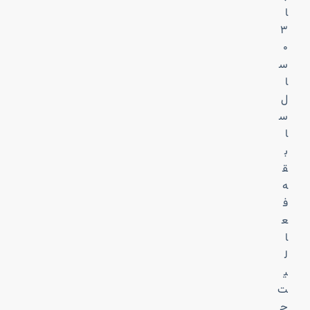
ا
۳
۰
س
ا
ل
س
ا
ب
ق
ه
ف
ع
ا
ل
ی
ت
ح