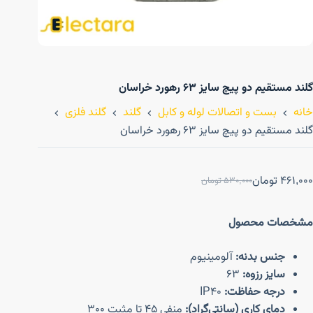
گلند مستقیم دو پیچ سایز ۶۳ رهورد خراسان
خانه
بست و اتصالات لوله و کابل
گلند
گلند فلزی
گلند مستقیم دو پیچ سایز ۶۳ رهورد خراسان
461,000
تومان
530,000
تومان
مشخصات محصول
جنس بدنه:
آلومینیوم
سایز رزوه:
63
درجه حفاظت:
IP40
دمای کاری (سانتی‌گراد):
منفی 45 تا مثبت 300