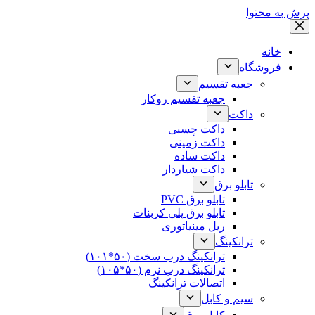
پرش به محتوا
خانه
فروشگاه
جعبه تقسیم
جعبه تقسیم روکار
داکت
داکت چسبی
داکت زمینی
داکت ساده
داکت شیاردار
تابلو برق
تابلو برق PVC
تابلو برق پلی کربنات
ریل مینیاتوری
ترانکینگ
ترانکینگ درب سخت (۵۰*۱۰۱)
ترانکینگ درب نرم (۵۰*۱۰۵)
اتصالات ترانکینگ
سیم و کابل