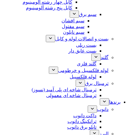
کابل چهار رشته آلومینیوم
کابل پنج رشته آلومینیوم
سیم برق
سیم افشان
سیم مفتول
سیم نایلون
بست و اتصالات لوله و کابل
بست ریلی
بست عایق دار
گلند
گلند فلزی
لوله فلکسیبل و خرطومی
لوله فلکسیبل
ترمینال برق
ترمینال شاخه ای پلی آمید (نسوز)
ترمینال شاخه ای معمولی
برندها
دانوب
داکت دانوب
ترانکینگ دانوب
تابلو برق دانوب
البرز