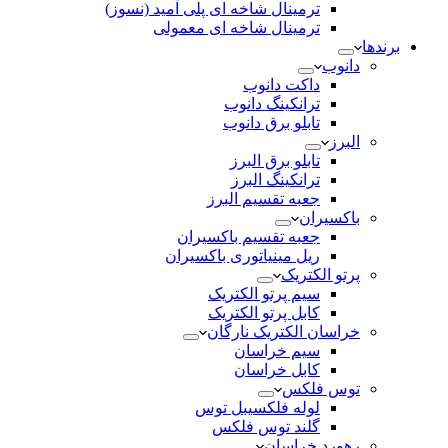
ترمینال شاخه ای پلی آمید (نسوز)
ترمینال شاخه ای معمولی
برندها
دانوب
داکت دانوب
ترانکینگ دانوب
تابلو برق دانوب
البرز
تابلو برق البرز
ترانکینگ البرز
جعبه تقسیم البرز
باکسیران
جعبه تقسیم باکسیران
ریل مینیاتوری باکسیران
پرتو الکتریک
سیم پرتو الکتریک
کابل پرتو الکتریک
خراسان الکتریک نارگان
سیم خراسان
کابل خراسان
توس فلکس
لوله فلکسیبل توس
گلند توس فلکس
رهورد خراسان