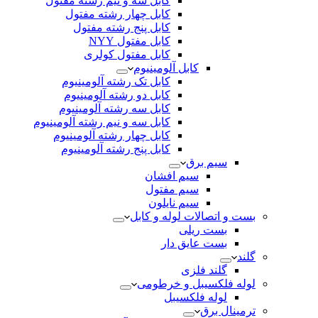
کابل سه و نیم رشته مفتول
کابل چهار رشته مفتول
کابل پنج رشته مفتول
کابل مفتول NYY
کابل مفتول کولری
کابل آلومینیوم
کابل تک رشته آلومینیوم
کابل دو رشته آلومینیوم
کابل سه رشته آلومینیوم
کابل سه و نیم رشته آلومینیوم
کابل چهار رشته آلومینیوم
کابل پنج رشته آلومینیوم
سیم برق
سیم افشان
سیم مفتول
سیم نایلون
بست و اتصالات لوله و کابل
بست ریلی
بست عایق دار
گلند
گلند فلزی
لوله فلکسیبل و خرطومی
لوله فلکسیبل
ترمینال برق