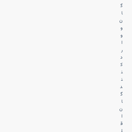
گ
ا
ن
و
و
ا
ر
د
ک
ن
ن
د
گ
ا
ن
ا
ق
ل