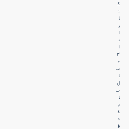
ک
ت
ا
ر
ا
ب
ا
۳
۰
س
ا
ل
س
ا
ب
ق
ه
ف