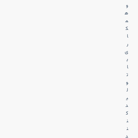
و
ه
م
ک
ا
ر
ی
ب
ا
ت
و
ل
ی
د
ک
ن
ن
د