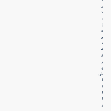
ی
د
ر
ز
م
ی
ن
ه
ف
ر
و
ش
آ
ن
ل
ا
ی