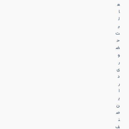
ع
ا
ل
ی
ت
ح
ض
و
ر
ی
د
ر
ا
ی
ن
ص
ن
ف