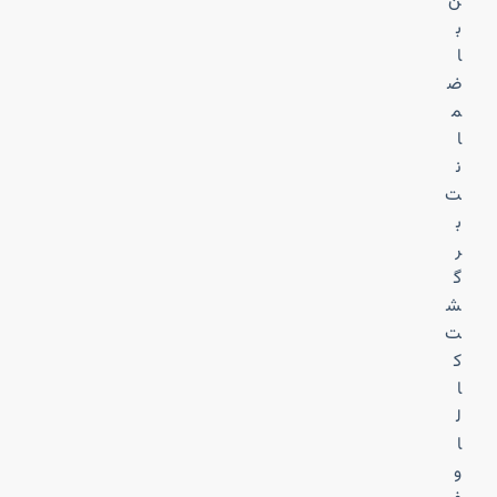
ن
ب
ا
ض
م
ا
ن
ت
ب
ر
گ
ش
ت
ک
ا
ل
ا
و