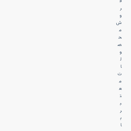
ف
ر
و
ش
م
ح
ص
و
ل
ا
ت
م
ع
ت
ب
ر
ب
ا