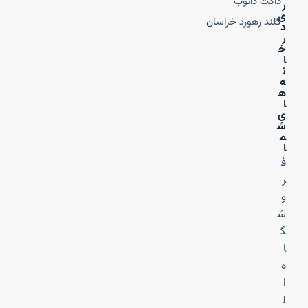
داکت دانوب
ر
ی
گلند رهورد خراسان
د
ر
خ
ا
ن
ه‌
ه
ا
ی
ش
م
ا
ف
ر
و
ش
گ
ا
ه
ا
ل