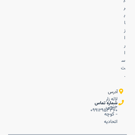
ب
ر
ب
ا
ز
ا
ر
ا
س
ت
.
آدرس
لاله زار
شماره تماس
جنوبی
۰۹۹۱۲۹۵۳۳۶۰
- کوچه
اتحادیه