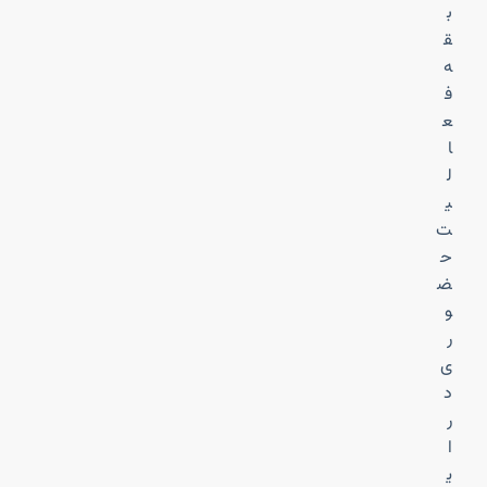
ب
ق
ه
ف
ع
ا
ل
ی
ت
ح
ض
و
ر
ی
د
ر
ا
ی