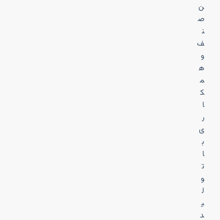
ن
ص
ن
ف
و
ه
م
ک
ا
ر
ی
ب
ا
ت
و
ل
ی
د