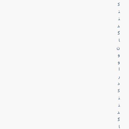
ک
ن
ن
د
گ
ا
ن
و
و
ا
ر
د
ک
ن
ن
د
گ
ا