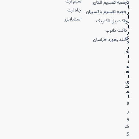
سیم ارت
ت
جعبه تقسیم الکان
ا
چاه ارت
جعبه تقسیم باکسیران
ر
ا
استابلایزر
داکت پل الکتریک
ج
ا
داکت دانوب
ر
ی
گلند رهورد خراسان
د
ر
خ
ا
ن
ه‌
ه
ا
ی
ش
م
ا
ف
ر
و
ش
گ