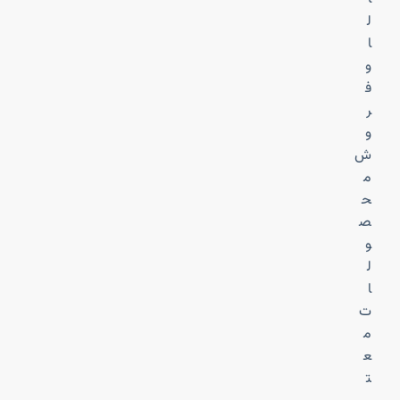
ل
ا
و
ف
ر
و
ش
م
ح
ص
و
ل
ا
ت
م
ع
ت