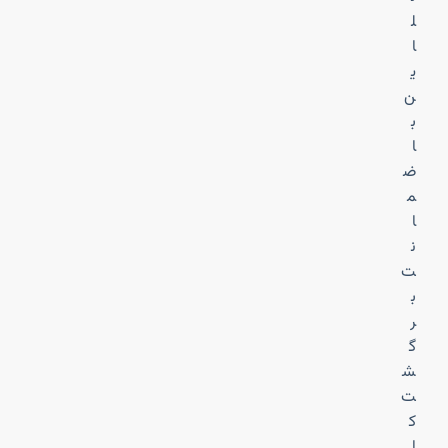
ل
ا
ی
ن
ب
ا
ض
م
ا
ن
ت
ب
ر
گ
ش
ت
ک
ا