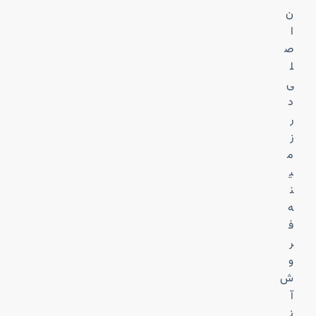
ن
ا
ص
ل
ی
د
ر
ز
م
ی
ن
ه
ف
ر
و
ش
آ
ن