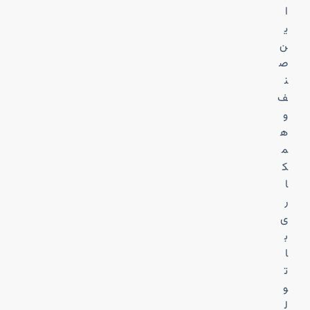
ا
ی
ن
ص
ن
ف
و
ه
م
ک
ا
ر
ی
ب
ا
ت
و
ل