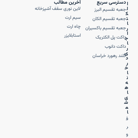
دسترسی سریع
آخرین مطالب
ا
ل
لاین نوری سقف آشپزخانه
جعبه تقسیم البرز
ک
سیم ارت
ت
جعبه تقسیم الکان
ا
چاه ارت
جعبه تقسیم باکسیران
ر
ا
استابلایزر
داکت پل الکتریک
ج
ا
داکت دانوب
ر
ی
گلند رهورد خراسان
د
ر
خ
ا
ن
ه‌
ه
ا
ی
ش
م
ا
ف
ر
و