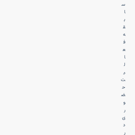
س
ا
ب
ق
ه
ف
ع
ا
ل
ی
ت
ح
ض
و
ر
ی
د
ر