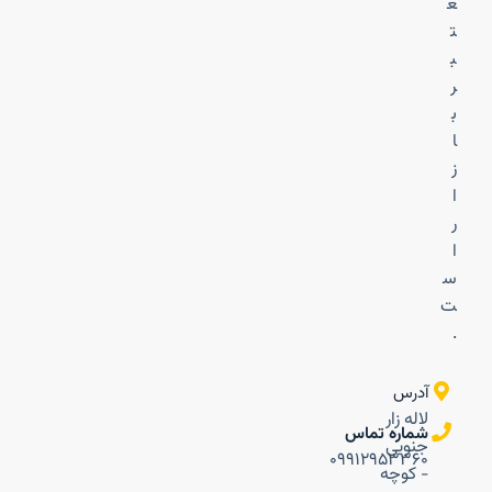
ع
ت
ب
ر
ب
ا
ز
ا
ر
ا
س
ت
.
آدرس
لاله زار
شماره تماس
جنوبی
۰۹۹۱۲۹۵۳۳۶۰
- کوچه