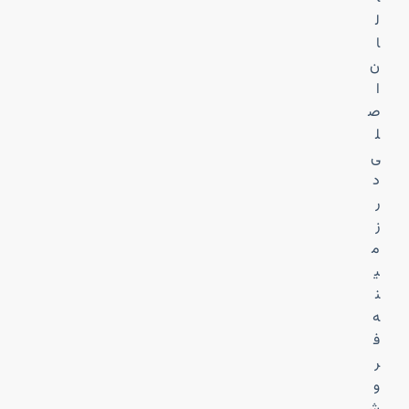
ل
ا
ن
ا
ص
ل
ی
د
ر
ز
م
ی
ن
ه
ف
ر
و