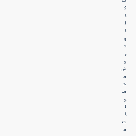
ت
ک
ا
ل
ا
و
ف
ر
و
ش
م
ح
ص
و
ل
ا
ت
م