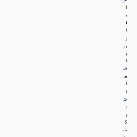
ش
آ
ن
ل
ا
ی
ن
ب
ا
ض
م
ا
ن
ت
ب
ر
گ
ش