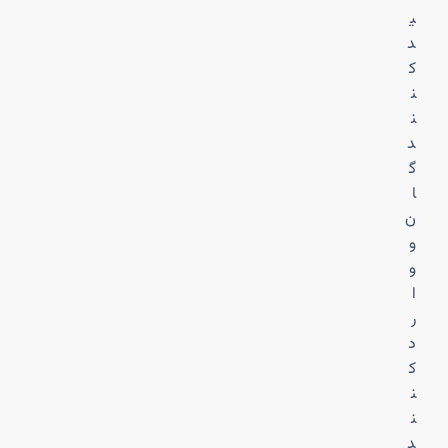
ی
د
ک
ن
ن
د
گ
ا
ن
و
و
ا
ر
د
ک
ن
ن
د