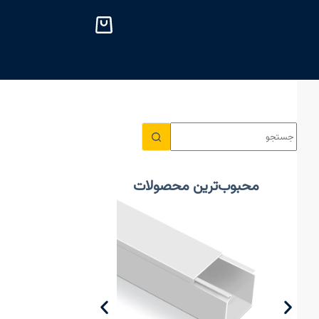
پ
ر
ش
ب
ه
م
ح
ت
و
ا
محبوب‌ترین محصولات