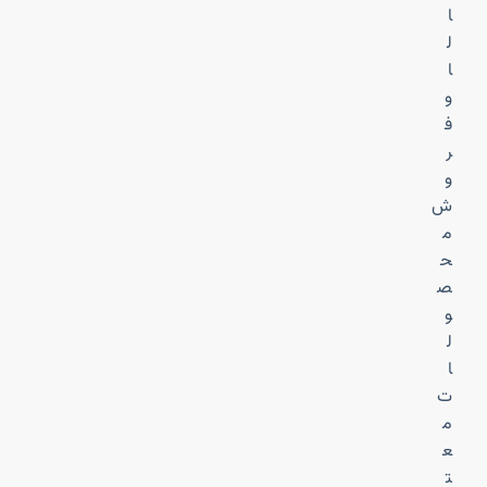
ا
ل
ا
و
ف
ر
و
ش
م
ح
ص
و
ل
ا
ت
م
ع
ت