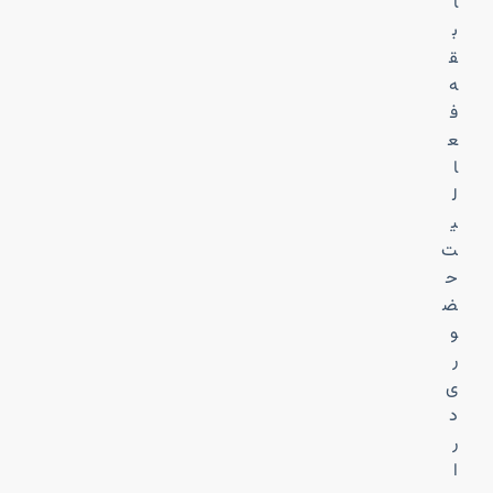
ا
ب
ق
ه
ف
ع
ا
ل
ی
ت
ح
ض
و
ر
ی
د
ر
ا