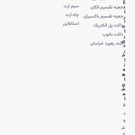
ک
سیم ارت
ت
جعبه تقسیم الکان
ا
چاه ارت
جعبه تقسیم باکسیران
ر
ا
استابلایزر
داکت پل الکتریک
ج
ا
داکت دانوب
ر
ی
گلند رهورد خراسان
د
ر
خ
ا
ن
ه‌
ه
ا
ی
ش
م
ا
ف
ر
و
ش