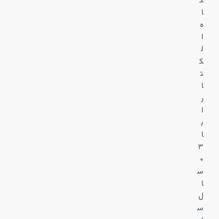
گ
ا
ه
ا
ل
ک
ت
ا
ر
ا
ب
ا
۳
۰
س
ا
ل
س