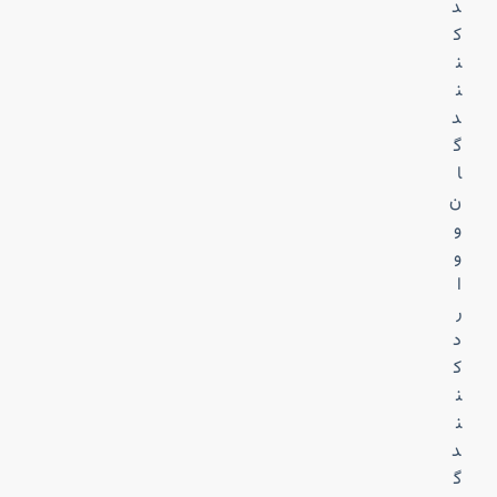
د
ک
ن
ن
د
گ
ا
ن
و
و
ا
ر
د
ک
ن
ن
د
گ