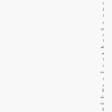
ن
ل
ا
ی
ن
ب
ا
ض
م
ا
ن
ت
ب
ر
گ
ش
ت
ک