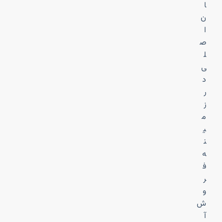
ا
ن
ا
ص
ل
ی
د
ر
ز
م
ی
ن
ه
ف
ر
و
ش
آ