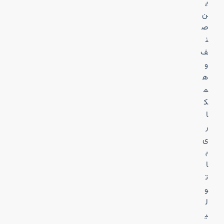
ی
ن
ص
ن
ف
و
ه
م
ک
ا
ر
ی
ب
ا
ت
و
ل
ی