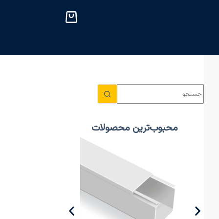
پ
ر
ش
ب
ه
م
ح
ت
و
ا
محبوب‌ترین محصولات