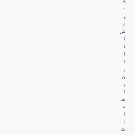
ه
ف
ر
و
ش
آ
ن
ل
ا
ی
ن
ب
ا
ض
م
ا
ن
ت