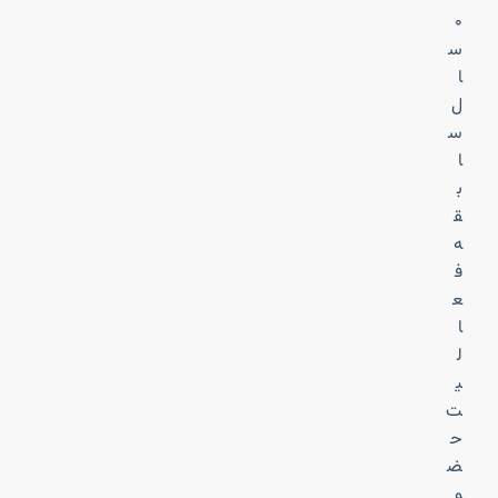
۰
س
ا
ل
س
ا
ب
ق
ه
ف
ع
ا
ل
ی
ت
ح
ض
و