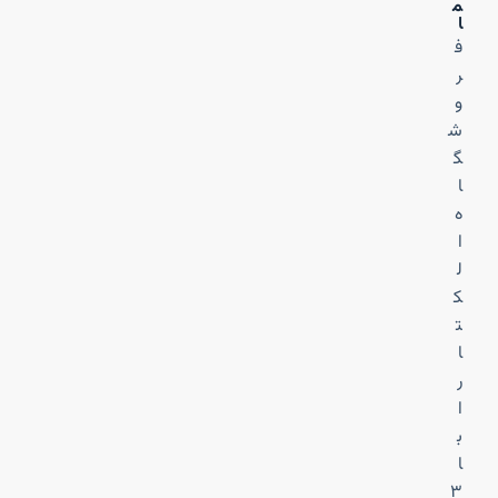
م
ا
ف
ر
و
ش
گ
ا
ه
ا
ل
ک
ت
ا
ر
ا
ب
ا
۳