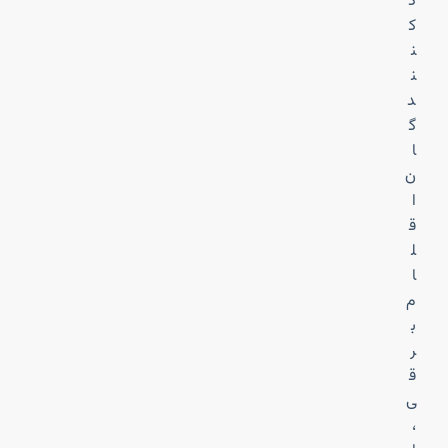
د
ک
ن
ن
د
گ
ا
ن
ا
ق
ل
ا
م
ب
ر
ق
ی
،