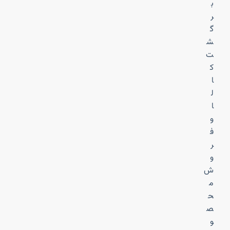
ب
ر
گ
ش
ت
ک
ا
ل
ا
و
ف
ر
و
ش
م
ح
ص
و