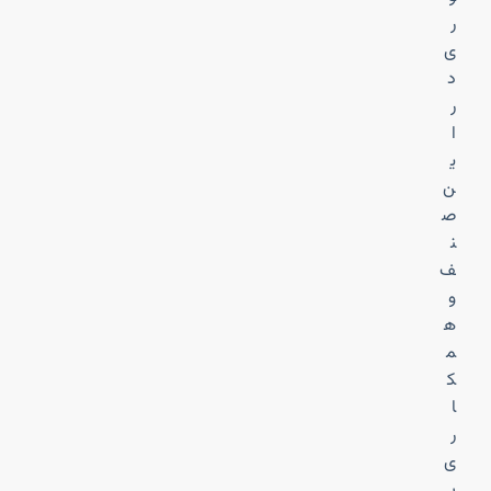
ر
ی
د
ر
ا
ی
ن
ص
ن
ف
و
ه
م
ک
ا
ر
ی
ب