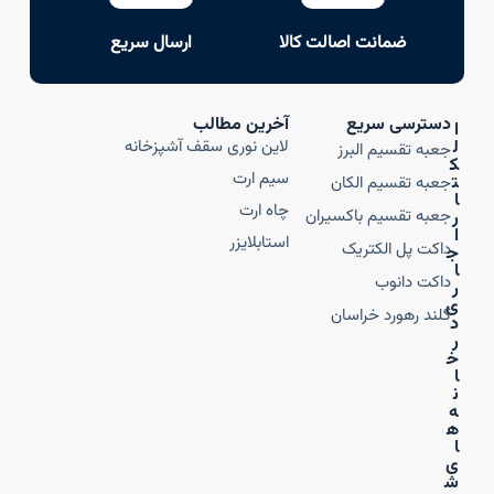
ضمانت اصالت کالا
ارسال سریع
دسترسی سریع
آخرین مطالب
ا
ل
لاین نوری سقف آشپزخانه
جعبه تقسیم البرز
ک
سیم ارت
ت
جعبه تقسیم الکان
ا
چاه ارت
جعبه تقسیم باکسیران
ر
ا
استابلایزر
داکت پل الکتریک
ج
ا
داکت دانوب
ر
ی
گلند رهورد خراسان
د
ر
خ
ا
ن
ه‌
ه
ا
ی
ش