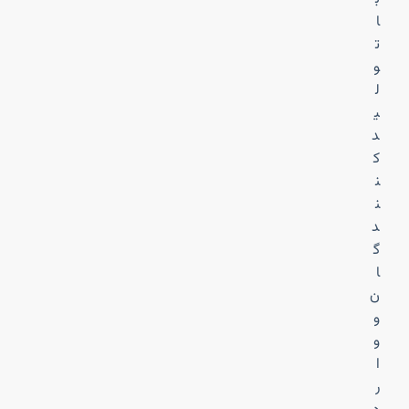
ا
ت
و
ل
ی
د
ک
ن
ن
د
گ
ا
ن
و
و
ا
ر