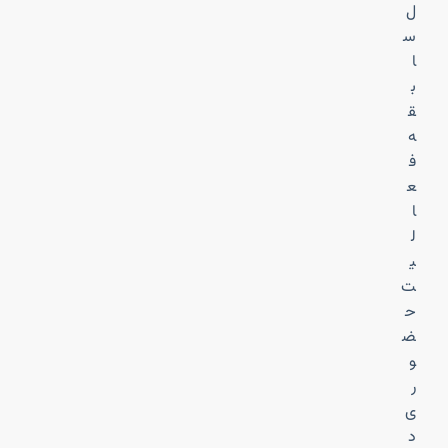
ل
س
ا
ب
ق
ه
ف
ع
ا
ل
ی
ت
ح
ض
و
ر
ی
د