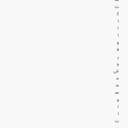
ت
ک
ا
ل
ا
و
ف
ر
و
ش
م
ح
ص
و
ل
ا
ت