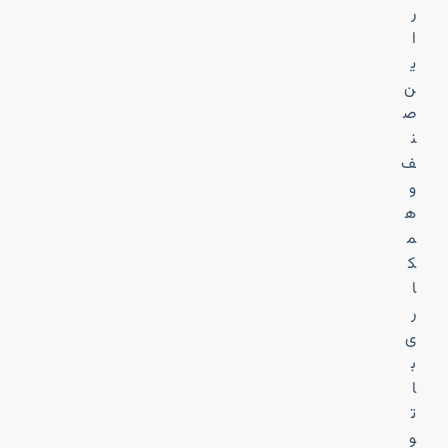
ر
ا
ی
ن
ص
ن
ف
و
ه
م
ک
ا
ر
ی
ب
ا
ت
و