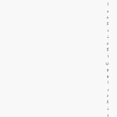
ل
ی
د
ک
ن
ن
د
گ
ا
ن
و
و
ا
ر
د
ک
ن
ن