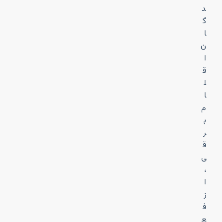
د
گ
ا
ن
ا
ق
ل
ا
م
ب
ر
ق
ی
،
ا
ز
ف
ع