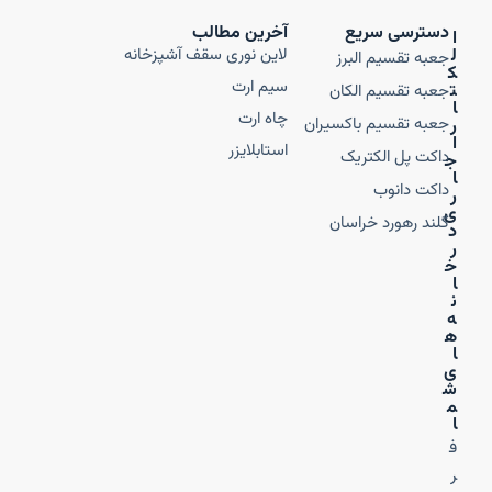
دسترسی سریع
آخرین مطالب
ا
ل
لاین نوری سقف آشپزخانه
جعبه تقسیم البرز
ک
سیم ارت
ت
جعبه تقسیم الکان
ا
چاه ارت
جعبه تقسیم باکسیران
ر
ا
استابلایزر
داکت پل الکتریک
ج
ا
داکت دانوب
ر
ی
گلند رهورد خراسان
د
ر
خ
ا
ن
ه‌
ه
ا
ی
ش
م
ا
ف
ر