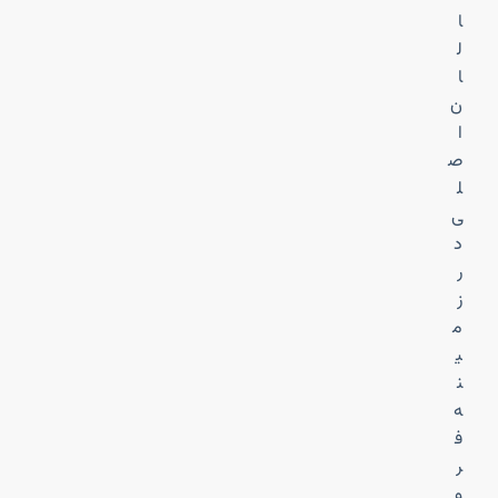
ا
ل
ا
ن
ا
ص
ل
ی
د
ر
ز
م
ی
ن
ه
ف
ر
و