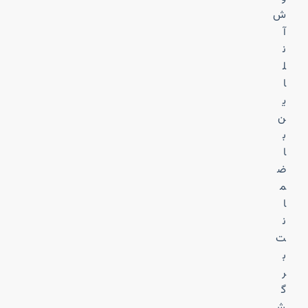
ش
آ
ن
ل
ا
ی
ن
ب
ا
ض
م
ا
ن
ت
ب
ر
گ
ش