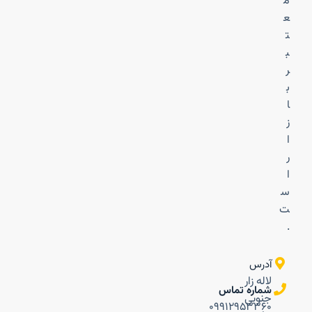
م
ع
ت
ب
ر
ب
ا
ز
ا
ر
ا
س
ت
.
آدرس
لاله زار
شماره تماس
جنوبی
۰۹۹۱۲۹۵۳۳۶۰