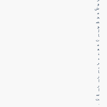
و
ش
م
ح
ص
و
ل
ا
ت
م
ع
ت
ب
ر
ب
ا
ز
ا
ر
ا
س
ت
.