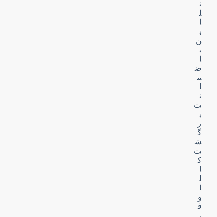
ن
ل
ا
ی
ن
ب
ا
ض
م
ا
ن
ت
ب
ر
گ
ش
ت
ک
ا
ل
ا
و
ف
ر