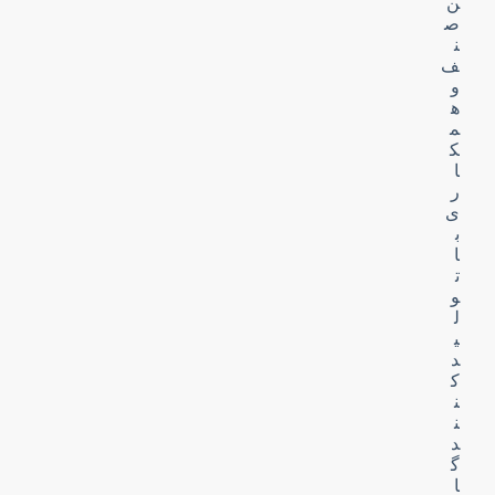
ن
ص
ن
ف
و
ه
م
ک
ا
ر
ی
ب
ا
ت
و
ل
ی
د
ک
ن
ن
د
گ
ا