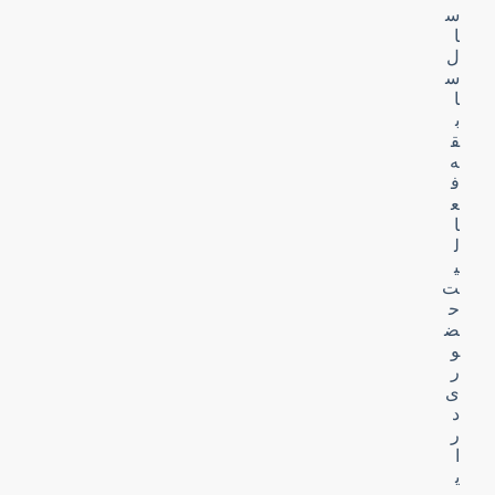
س
ا
ل
س
ا
ب
ق
ه
ف
ع
ا
ل
ی
ت
ح
ض
و
ر
ی
د
ر
ا
ی