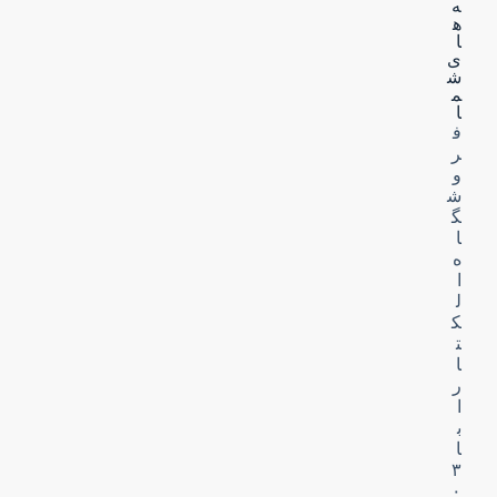
ه‌
ه
ا
ی
ش
م
ا
ف
ر
و
ش
گ
ا
ه
ا
ل
ک
ت
ا
ر
ا
ب
ا
۳
۰