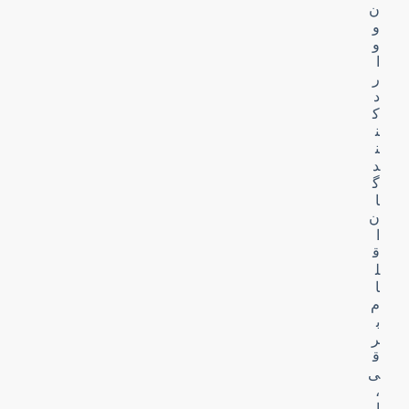
ن
و
و
ا
ر
د
ک
ن
ن
د
گ
ا
ن
ا
ق
ل
ا
م
ب
ر
ق
ی
،
ا