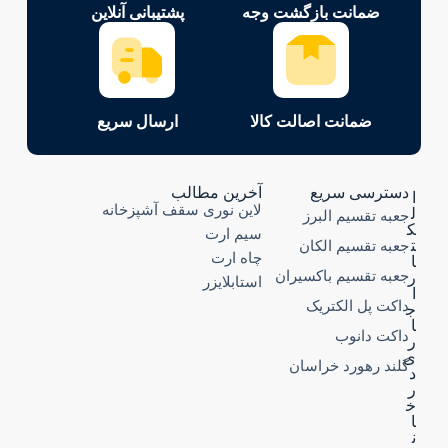
ضمانت بازگشت وجه
پشتیبانی آنلاین
ضمانت اصالت کالا
ارسال سریع
دسترسی سریع
آخرین مطالب
ا
لاین نوری سقف آشپزخانه
ل
جعبه تقسیم البرز
ک
سیم ارت
ت
جعبه تقسیم الکان
چاه ارت
ا
جعبه تقسیم باکسیران
ر
استابلایزر
ا
داکت پل الکتریک
ج
ا
داکت دانوب
ر
ی
گلند رهورد خراسان
د
ر
خ
ا
ن