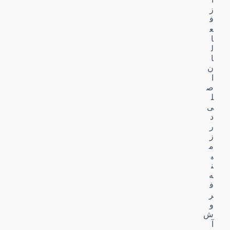
ز
ف
ع
ا
ل
ا
ن
ا
ص
ل
ی
د
ر
ز
م
ی
ن
ه
ف
ر
و
ش
آ